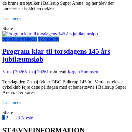
de brune træbjælker i Ballerup Super Arena, og her blev der
undervejs afviklet en række
Læs mere
Share
Sportslige nyheder
Tophistorie
Program klar til torsdagens 145 års
jubilæumsløb
5. maj 2026
5. maj 2026
1 min read
Jørgen Sørensen
Torsdag den 7. maj fylder DBC Ballerup 145 år. Verdens ældste
cykelklub fejre dette på dagen med et banestævne i Ballerup Super
Arena. Der køres
Læs mere
Share
Indlægsinddeling
1
2
…
23
Næste
STÆVNEINFORMATION