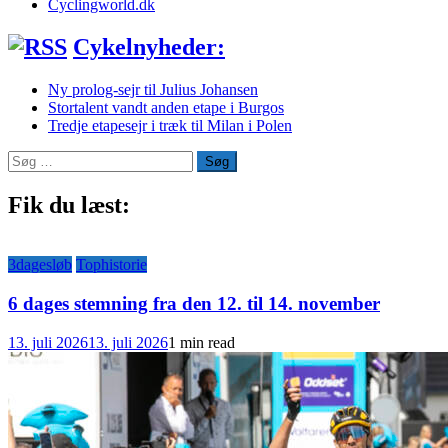
Cyclingworld.dk
Cykelnyheder:
Ny prolog-sejr til Julius Johansen
Stortalent vandt anden etape i Burgos
Tredje etapesejr i træk til Milan i Polen
Søg
efter:
Fik du læst:
3dagesløb
Tophistorie
6 dages stemning fra den 12. til 14. november
13. juli 2026
13. juli 2026
1 min read