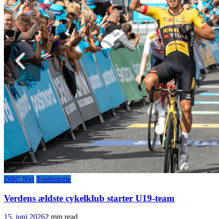
DBC Nyt
Tophistorie
Verdens ældste cykelklub starter U19-team
15. juni 2026
2 min read