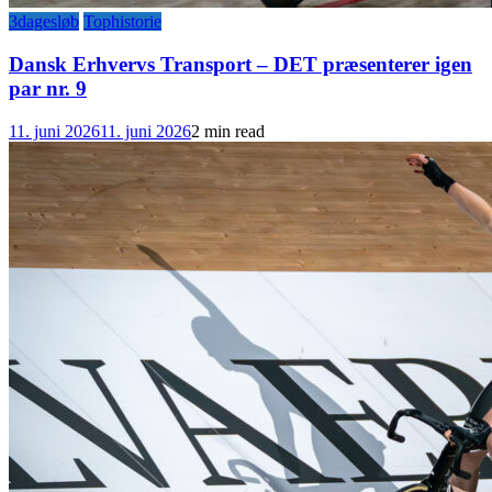
3dagesløb
Tophistorie
Dansk Erhvervs Transport – DET præsenterer igen
par nr. 9
11. juni 2026
11. juni 2026
2 min read