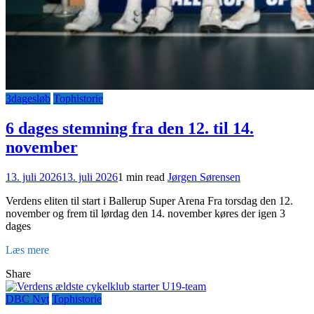
3dagesløb
Tophistorie
6 dages stemning fra den 12. til 14.
november
13. juli 2026
13. juli 2026
1 min read
Jørgen Sørensen
Verdens eliten til start i Ballerup Super Arena Fra torsdag den 12.
november og frem til lørdag den 14. november køres der igen 3
dages
Læs mere
Share
DBC Nyt
Tophistorie