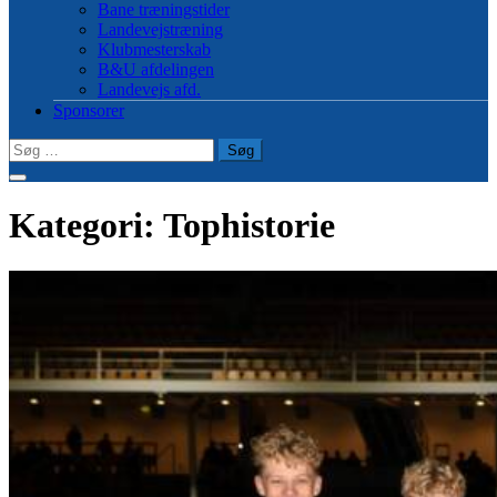
Bane træningstider
Landevejstræning
Klubmesterskab
B&U afdelingen
Landevejs afd.
Sponsorer
Søg
efter:
Kategori:
Tophistorie