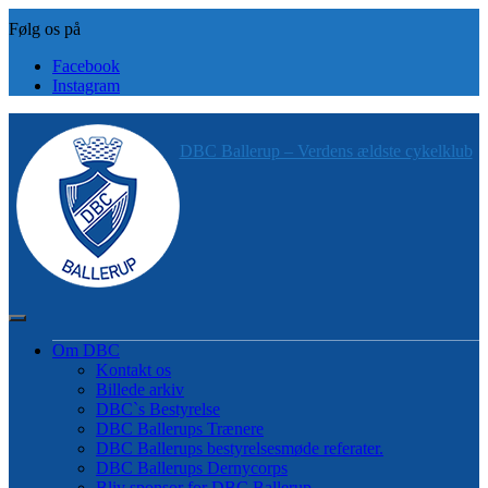
Skip
to
content
Facebook
Instagram
DBC Ballerup – Verdens ældste cykelklub
Om DBC
Kontakt os
Billede arkiv
DBC`s Bestyrelse
DBC Ballerups Trænere
DBC Ballerups bestyrelsesmøde referater.
DBC Ballerups Dernycorps
Bliv sponsor for DBC Ballerup