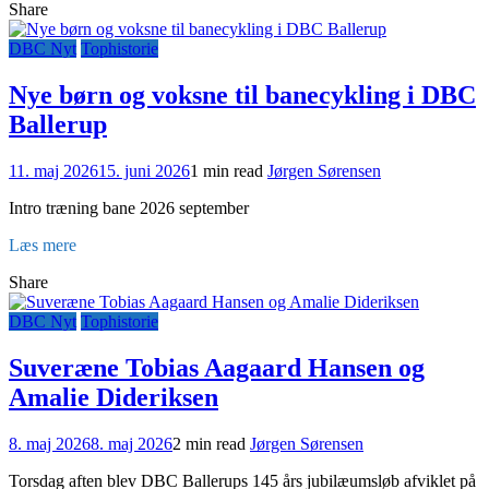
Share
DBC Nyt
Tophistorie
Nye børn og voksne til banecykling i DBC
Ballerup
11. maj 2026
15. juni 2026
1 min read
Jørgen Sørensen
Intro træning bane 2026 september
Læs mere
Share
DBC Nyt
Tophistorie
Suveræne Tobias Aagaard Hansen og
Amalie Dideriksen
8. maj 2026
8. maj 2026
2 min read
Jørgen Sørensen
Torsdag aften blev DBC Ballerups 145 års jubilæumsløb afviklet på