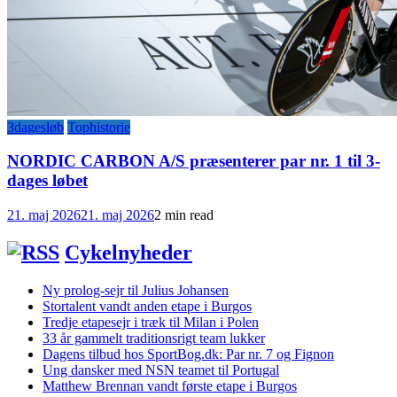
3dagesløb
Tophistorie
NORDIC CARBON A/S præsenterer par nr. 1 til 3-
dages løbet
21. maj 2026
21. maj 2026
2 min read
Cykelnyheder
Ny prolog-sejr til Julius Johansen
Stortalent vandt anden etape i Burgos
Tredje etapesejr i træk til Milan i Polen
33 år gammelt traditionsrigt team lukker
Dagens tilbud hos SportBog.dk: Par nr. 7 og Fignon
Ung dansker med NSN teamet til Portugal
Matthew Brennan vandt første etape i Burgos