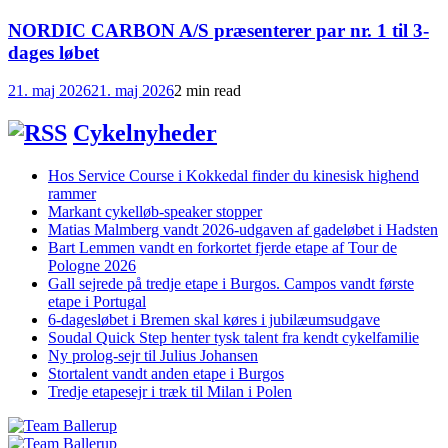
NORDIC CARBON A/S præsenterer par nr. 1 til 3-
dages løbet
21. maj 2026
21. maj 2026
2 min read
Cykelnyheder
Hos Service Course i Kokkedal finder du kinesisk highend
rammer
Markant cykelløb-speaker stopper
Matias Malmberg vandt 2026-udgaven af gadeløbet i Hadsten
Bart Lemmen vandt en forkortet fjerde etape af Tour de
Pologne 2026
Gall sejrede på tredje etape i Burgos. Campos vandt første
etape i Portugal
6-dagesløbet i Bremen skal køres i jubilæumsudgave
Soudal Quick Step henter tysk talent fra kendt cykelfamilie
Ny prolog-sejr til Julius Johansen
Stortalent vandt anden etape i Burgos
Tredje etapesejr i træk til Milan i Polen