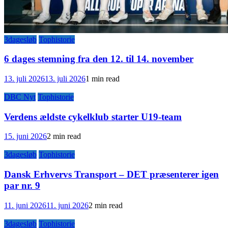
3dagesløb
Tophistorie
6 dages stemning fra den 12. til 14. november
13. juli 2026
13. juli 2026
1 min read
DBC Nyt
Tophistorie
Verdens ældste cykelklub starter U19-team
15. juni 2026
2 min read
3dagesløb
Tophistorie
Dansk Erhvervs Transport – DET præsenterer igen
par nr. 9
11. juni 2026
11. juni 2026
2 min read
3dagesløb
Tophistorie