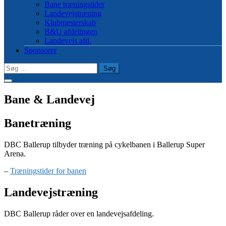
Bane træningstider
Landevejstræning
Klubmesterskab
B&U afdelingen
Landevejs afd.
Sponsorer
Søg
efter:
Bane & Landevej
Banetræning
DBC Ballerup tilbyder træning på cykelbanen i Ballerup Super
Arena.
–
Træningstider for banen
Landevejstræning
DBC Ballerup råder over en landevejsafdeling.