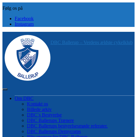
Skip
to
content
Facebook
Instagram
DBC Ballerup – Verdens ældste cykelklub
Om DBC
Kontakt os
Billede arkiv
DBC`s Bestyrelse
DBC Ballerups Trænere
DBC Ballerups bestyrelsesmøde referater.
DBC Ballerups Dernycorps
Bliv sponsor for DBC Ballerup