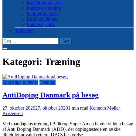
Bane træningstider
Landevejstræning
Klubmesterskab
B&U afdelingen
Landevejs afd.
Sponsorer
Søg
efter:
Kategori:
Træning
Sportslige nyheder
Træning
AntiDoping Danmark på besøg
27. oktober 2020
27. oktober 2020
1 min read
Kenneth Møller
Kristensen
Ved mandagens træning i Ballerup Super Arena havde vi igen besøg
af Anti Doping Danmark (ADD), der dopingtestede en række
tilfældigt udvalgt ryttere. DBCs bestyrelse