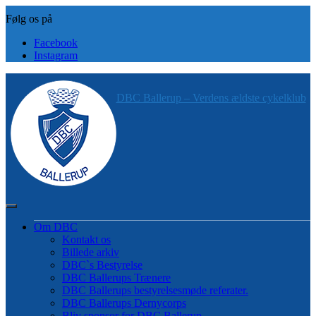
Skip
to
content
Facebook
Instagram
DBC Ballerup – Verdens ældste cykelklub
Om DBC
Kontakt os
Billede arkiv
DBC`s Bestyrelse
DBC Ballerups Trænere
DBC Ballerups bestyrelsesmøde referater.
DBC Ballerups Dernycorps
Bliv sponsor for DBC Ballerup