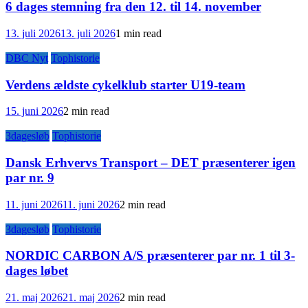
6 dages stemning fra den 12. til 14. november
13. juli 2026
13. juli 2026
1 min read
DBC Nyt
Tophistorie
Verdens ældste cykelklub starter U19-team
15. juni 2026
2 min read
3dagesløb
Tophistorie
Dansk Erhvervs Transport – DET præsenterer igen
par nr. 9
11. juni 2026
11. juni 2026
2 min read
3dagesløb
Tophistorie
NORDIC CARBON A/S præsenterer par nr. 1 til 3-
dages løbet
21. maj 2026
21. maj 2026
2 min read