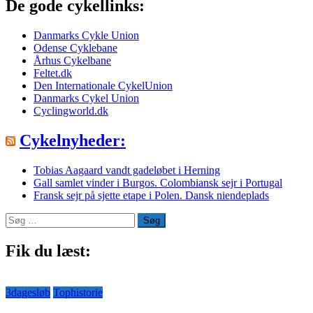
De gode cykellinks:
Danmarks Cykle Union
Odense Cyklebane
Århus Cykelbane
Feltet.dk
Den Internationale CykelUnion
Danmarks Cykel Union
Cyclingworld.dk
Cykelnyheder:
Tobias Aagaard vandt gadeløbet i Herning
Gall samlet vinder i Burgos. Colombiansk sejr i Portugal
Fransk sejr på sjette etape i Polen. Dansk niendeplads
Søg
efter:
Fik du læst:
3dagesløb
Tophistorie