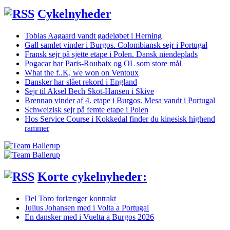
Cykelnyheder
Tobias Aagaard vandt gadeløbet i Herning
Gall samlet vinder i Burgos. Colombiansk sejr i Portugal
Fransk sejr på sjette etape i Polen. Dansk niendeplads
Pogacar har Paris-Roubaix og OL som store mål
What the f..K, we won on Ventoux
Dansker har slået rekord i England
Sejr til Aksel Bech Skot-Hansen i Skive
Brennan vinder af 4. etape i Burgos. Mesa vandt i Portugal
Schweizisk sejr på femte etape i Polen
Hos Service Course i Kokkedal finder du kinesisk highend
rammer
Korte cykelnyheder:
Del Toro forlænger kontrakt
Julius Johansen med i Volta a Portugal
En dansker med i Vuelta a Burgos 2026