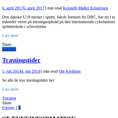
6. april 2017
6. april 2017
3 min read
Kenneth Møller Kristensen
Den danske U19 mester i sprint, Jakob Joensen fra DBC, har nu i to
måneder været på træningsophold på den internationale cykelunions
sprinterskole i schweiziske
Læs mere
Share
Træning
Træningstider
1. juli 2014
4. juli 2014
1 min read
Ole Kjeldsen
Se alle de nye træningstider her
Læs mere
Træning
Share
Indlægsinddeling
Forrige
1
2