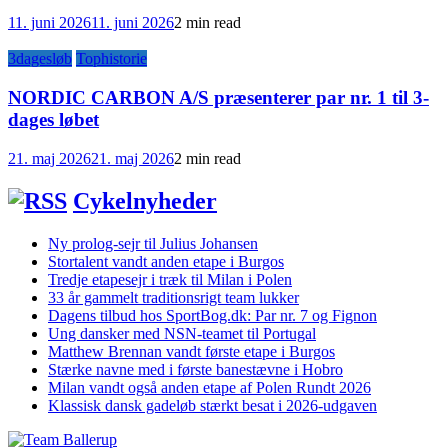
11. juni 2026
11. juni 2026
2 min read
3dagesløb
Tophistorie
NORDIC CARBON A/S præsenterer par nr. 1 til 3-
dages løbet
21. maj 2026
21. maj 2026
2 min read
Cykelnyheder
Ny prolog-sejr til Julius Johansen
Stortalent vandt anden etape i Burgos
Tredje etapesejr i træk til Milan i Polen
33 år gammelt traditionsrigt team lukker
Dagens tilbud hos SportBog.dk: Par nr. 7 og Fignon
Ung dansker med NSN-teamet til Portugal
Matthew Brennan vandt første etape i Burgos
Stærke navne med i første banestævne i Hobro
Milan vandt også anden etape af Polen Rundt 2026
Klassisk dansk gadeløb stærkt besat i 2026-udgaven