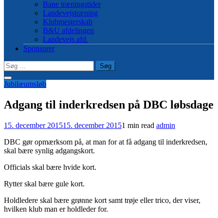
Bane træningstider
Landevejstræning
Klubmesterskab
B&U afdelingen
Landevejs afd.
Sponsorer
Søg
efter:
Jubilæumsløb
Adgang til inderkredsen på DBC løbsdage
15. december 2015
15. december 2015
1 min read
admin
DBC gør opmærksom på, at man for at få adgang til inderkredsen,
skal bære synlig adgangskort.
Officials skal bære hvide kort.
Rytter skal bære gule kort.
Holdledere skal bære grønne kort samt trøje eller trico, der viser,
hvilken klub man er holdleder for.