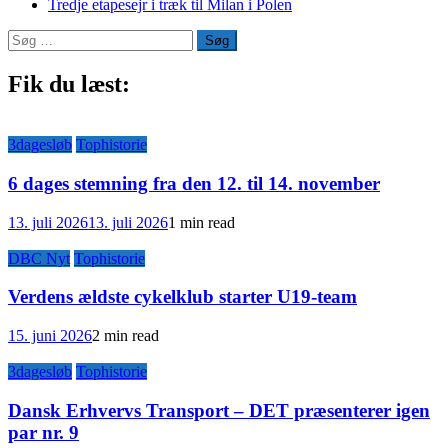
Tredje etapesejr i træk til Milan i Polen
Søg
efter:
Fik du læst:
3dagesløb
Tophistorie
6 dages stemning fra den 12. til 14. november
13. juli 2026
13. juli 2026
1 min read
DBC Nyt
Tophistorie
Verdens ældste cykelklub starter U19-team
15. juni 2026
2 min read
3dagesløb
Tophistorie
Dansk Erhvervs Transport – DET præsenterer igen
par nr. 9