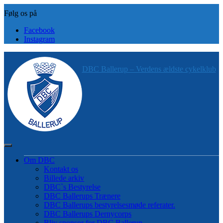
Skip
to
content
Facebook
Instagram
DBC Ballerup – Verdens ældste cykelklub
Om DBC
Kontakt os
Billede arkiv
DBC`s Bestyrelse
DBC Ballerups Trænere
DBC Ballerups bestyrelsesmøde referater.
DBC Ballerups Dernycorps
Bliv sponsor for DBC Ballerup