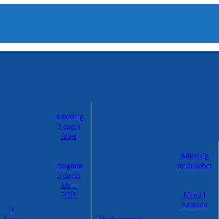
Billetsalg
3 dages
løbet
Billetsalg
Program
nytårsløbet
3 dages
løb –
2025
Menu i
Arenaen
3