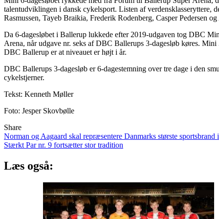
Mini 6-dagesløbet rykkede med fra Forum til Ballerup Super Arena, da
talentudviklingen i dansk cykelsport. Listen af verdensklasseryttere,
Rasmussen, Tayeb Braikia, Frederik Rodenberg, Casper Pedersen og A
Da 6-dagesløbet i Ballerup lukkede efter 2019-udgaven tog DBC Mini-
Arena, når udgave nr. seks af DBC Ballerups 3-dagesløb køres. Mini 
DBC Ballerup er at niveauet er højt i år.
DBC Ballerups 3-dagesløb er 6-dagestemning over tre dage i den smuk
cykelstjerner.
Tekst: Kenneth Møller
Foto: Jesper Skovbølle
Share
Indlægsnavigation
Norman og Aagaard skal repræsentere Danmarks største sportsbrand
Stærkt Par nr. 9 fortsætter stor tradition
Læs også: