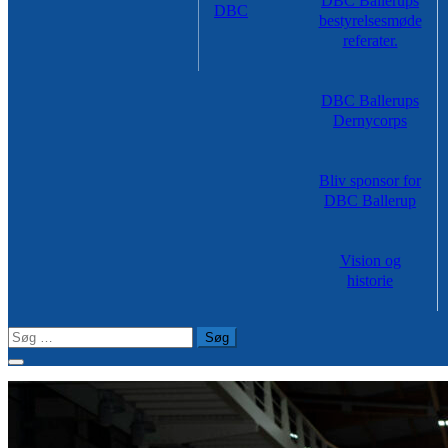
DBC Ballerups
DBC
bestyrelsesmøde
referater.
DBC Ballerups
Dernycorps
Bliv sponsor for
DBC Ballerup
Vision og
historie
Søg
efter: