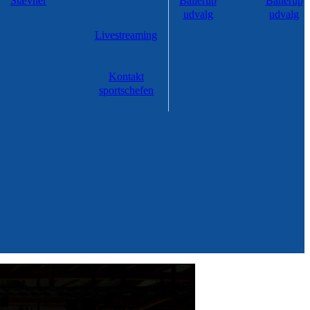
Stævner
Ballerup
Ballerup
udvalg
udvalg
Livestreaming
Kontakt
sportschefen