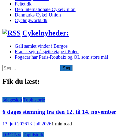
Feltet.dk
Den Internationale CykelUnion
Danmarks Cykel Union
Cyclingworld.dk
Cykelnyheder:
Gall samlet vinder i Burgos
Fransk sejr på sjette etape i Polen
Pogacar har Paris-Roubaix og OL som store mål
Søg
efter:
Fik du læst:
3dagesløb
Tophistorie
6 dages stemning fra den 12. til 14. november
13. juli 2026
13. juli 2026
1 min read
DBC Nyt
Tophistorie