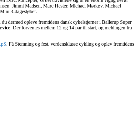
en DBC konceptet, så det udviklede sig til en enorm vigtig del af
 Sørensen, Jimmi Madsen, Marc Hester, Michael Mørkøv, Michael
Mini 3-dagesløbet.
 du dermed opleve fremtidens dansk cykelstjerner i Ballerup Super
rvice
. Der forventes mellem 12 og 14 par til start, og meldingen fra
 ApS
. Få Stemning og fest, verdensklasse cykling og oplev fremtidens