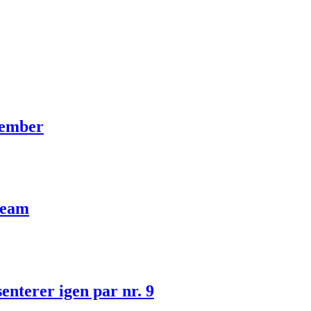
ovember
team
nterer igen par nr. 9