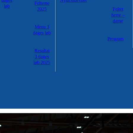
dages
Nytårsstævnet
Felterne
løb
2025
Feltet
herre –
dame
Menu 3
dages løb
Program
Resultat
3 dages
løb 2025