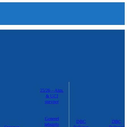
25/26 – Alm.
& UCI
stævner
Generel
DBC
DBC
løbsinfo