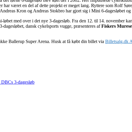
 det første 6-dagesløb blev kørt der i 2002. Her finpudsede cykelklubb
 der har været en del af dette projekt er meget lang. Ryttere som Rolf
ndreas Kron og Andreas Stokbro har gjort sig i Mini 6-dagesløbet og 
løbet med over i det nye 3-dagesløb. Fra den 12. til 14. november kan
3-dagesløbet, dansk cykelsports vugge, præsenteres af
Fiskers Murese
ke Ballerup Super Arena. Husk at få købt din billet via
Billetsalg.dk
 i DBCs 3-dagesløb