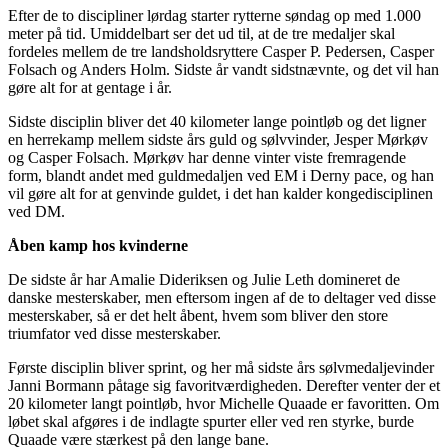
Efter de to discipliner lørdag starter rytterne søndag op med 1.000
meter på tid. Umiddelbart ser det ud til, at de tre medaljer skal
fordeles mellem de tre landsholdsryttere Casper P. Pedersen, Casper
Folsach og Anders Holm. Sidste år vandt sidstnævnte, og det vil han
gøre alt for at gentage i år.
Sidste disciplin bliver det 40 kilometer lange pointløb og det ligner
en herrekamp mellem sidste års guld og sølvvinder, Jesper Mørkøv
og Casper Folsach. Mørkøv har denne vinter viste fremragende
form, blandt andet med guldmedaljen ved EM i Derny pace, og han
vil gøre alt for at genvinde guldet, i det han kalder kongedisciplinen
ved DM.
Åben kamp hos kvinderne
De sidste år har Amalie Dideriksen og Julie Leth domineret de
danske mesterskaber, men eftersom ingen af de to deltager ved disse
mesterskaber, så er det helt åbent, hvem som bliver den store
triumfator ved disse mesterskaber.
Første disciplin bliver sprint, og her må sidste års sølvmedaljevinder
Janni Bormann påtage sig favoritværdigheden. Derefter venter der et
20 kilometer langt pointløb, hvor Michelle Quaade er favoritten. Om
løbet skal afgøres i de indlagte spurter eller ved ren styrke, burde
Quaade være stærkest på den lange bane.