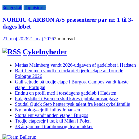
3dagesløb
Tophistorie
NORDIC CARBON A/S præsenterer par nr. 1 til 3-
dages løbet
21. maj 2026
21. maj 2026
2 min read
Cykelnyheder
Matias Malmberg vandt 2026-udgaven af gadeløbet i Hadsten
Bart Lemmen vandt en forkortet fjerde etape af Tour de
Pologne 2026
Gall sejrede på tredje etape i Burgos. Campos vandt første
etape i Portugal
Endnu en profil med i torsdagens gadeløb i Hadsten
6-dagesløbet i Bremen skal køres i jubilæumsudgave
Soudal Quick Step henter tysk talent fra kendt cykelfamilie
Ny prolog-sejr til Julius Johansen
Stortalent vandt anden etape i Burgos
Tredje etapesejr i træk til Milan i Polen
33 år gammelt traditionsrigt team lukker