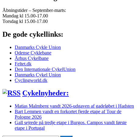
Åbningstider – September-marts:
Mandag kl 15.00-17.00
Torsdag kl 15.00-17.00
De gode cykellinks:
Danmarks Cykle Union
Odense Cyklebane
Århus Cykelbane
Feltet.dk
Den Internationale CykelUnion
Danmarks Cykel Union
Cyclingworld.dk
Cykelnyheder:
Matias Malmberg vandt 2026-udgaven af gadeløbet i Hadsten
Bart Lemmen vandt en forkortet fjerde etape af Tour de
Pologne 2026
Gall sejrede på tredje etape i Burgos. Campos vandt første
etape i Portugal