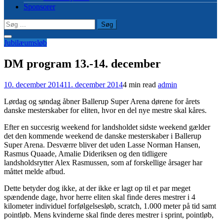
Sponsorer
Søg
efter:
Jubilæumsløb
DM program 13.-14. december
10. december 2014
11. december 2014
4 min read
admin
Lørdag og søndag åbner Ballerup Super Arena dørene for årets
danske mesterskaber for eliten, hvor en del nye mestre skal kåres.
Efter en succesrig weekend for landsholdet sidste weekend gælder
det den kommende weekend de danske mesterskaber i Ballerup
Super Arena. Desværre bliver det uden Lasse Norman Hansen,
Rasmus Quaade, Amalie Dideriksen og den tidligere
landsholdsrytter Alex Rasmussen, som af forskellige årsager har
måttet melde afbud.
Dette betyder dog ikke, at der ikke er lagt op til et par meget
spændende dage, hvor herre eliten skal finde deres mestrer i 4
kilometer individuel forfølgelsesløb, scratch, 1.000 meter på tid samt
pointløb. Mens kvinderne skal finde deres mestrer i sprint, pointløb,