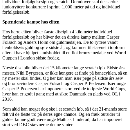
individuel forfølgelsesløb og scratch. Derudover skal de stærke
juniorryttere konkurrere i sprint, 1.000 meter på tid og individuel
forfølgelsesløb.
Spændende kampe hos eliten
Hos herre eliten bliver første disciplin 4 kilometer individuel
forfølgelsesløb og her bliver det en direkte kamp mellem Casper
Folsach og Anders Holm om guldmedaljen. De to ryttere vandt
henholdsvis guld og sølv sidste år, og kommer til stævnet i topform
efter at have hjulpet landsholdet til en flot bronzemedalje ved World
Cuppen i London sidste fredag.
Næste disciplin bliver det 15 kilometer lange scratch løb. Sidste års
mester, Niki Byrgesen, er ikke længere at finde på banecyklen, så en
ny mester skal findes. Og her kan man især pege på sidste års sølv
og bronzevindere Casper Folsach og Casper P. Pedersen. Især unge
Casper P. Pedersen har imponeret stort ved de to første World Cups,
hvor han er godt i gang med at sikre Danmark en plads ved OL i
2016.
Som altid kan meget dog ske i et scratch løb, så i det 21-mands store
felt vil de fleste tro på deres egne chance. Og en fræk outsider til
guldet kunne godt være unge Mathias Linderod, da har imponeret
stort ved DBC stævnerne denne vinter.