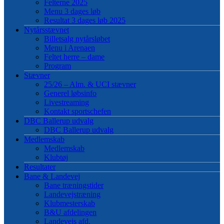
Felterne 2025
Menu 3 dages løb
Resultat 3 dages løb 2025
Nytårsstævnet
Billetsalg nytårsløbet
Menu i Arenaen
Feltet herre – dame
Program
Stævner
25/26 – Alm. & UCI stævner
Generel løbsinfo
Livestreaming
Kontakt sportschefen
DBC Ballerup udvalg
DBC Ballerup udvalg
Medlemskab
Medlemskab
Klubtøj
Resultater
Bane & Landevej
Bane træningstider
Landevejstræning
Klubmesterskab
B&U afdelingen
Landevejs afd.