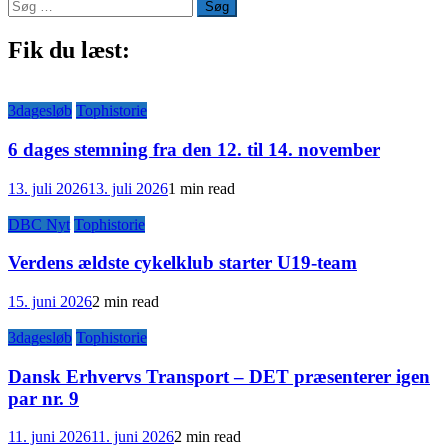
Søg
efter:
Fik du læst:
3dagesløb
Tophistorie
6 dages stemning fra den 12. til 14. november
13. juli 2026
13. juli 2026
1 min read
DBC Nyt
Tophistorie
Verdens ældste cykelklub starter U19-team
15. juni 2026
2 min read
3dagesløb
Tophistorie
Dansk Erhvervs Transport – DET præsenterer igen
par nr. 9
11. juni 2026
11. juni 2026
2 min read