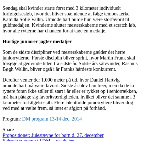
Søndag skal kvinder starte først med 3 kilometer individuelt
forfølgelsesløb, hvor det bliver spændende at følge tempostærke
Kamilla Sofie Vallin. Umiddelbart burde hun være storfavorit til
guldmedaljen. Kvinderne slutter mesterskaberne med et scratch løb,
hvor alle rytterne har chancen for at tage en medalje.
Hurtige juniorer jagter medaljer
Som de sidste discipliner ved mesterskaberne gælder det herre
juniorrytterne. Første disciplin bliver sprint, hvor Martin Frank skal
forsøge at genvinde titlen fra sidste år. Sidste års sølvvinder, Rasmus
Bøgh Wallin, bliver også i år Franks hårdeste konkurrent.
Derefter venter der 1.000 meter på tid, hvor Daniel Hartvig
umiddelbart må være favorit. Sidste år blev han treer, men da de to
ryttere foran ikke stiller til start i år eller er rykket op i seniorrækken,
må han påtage sig favoritværdigheden, hvilket bliver det samme i 3
kilometer forfølgelsesløb. Flere talentfulde juniorryttere bliver dog
ved med at vælte frem, så intet er afgjort på forhånd.
Program:
DM program 13-14 dec. 2014
Share
Indlægsnavigation
Propositioner: Julestævne for børn d. 27. december
Folsach suveræn til DM + resultater