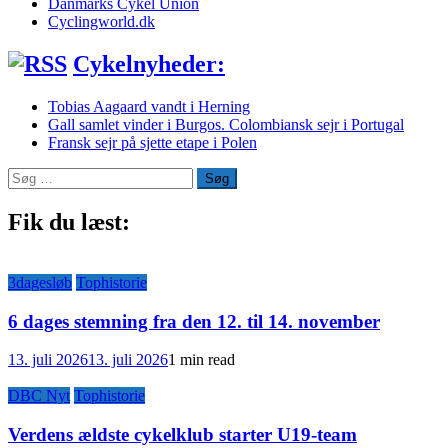
Danmarks Cykel Union
Cyclingworld.dk
Cykelnyheder:
Tobias Aagaard vandt i Herning
Gall samlet vinder i Burgos. Colombiansk sejr i Portugal
Fransk sejr på sjette etape i Polen
Søg
efter:
Fik du læst:
3dagesløb
Tophistorie
6 dages stemning fra den 12. til 14. november
13. juli 2026
13. juli 2026
1 min read
DBC Nyt
Tophistorie
Verdens ældste cykelklub starter U19-team