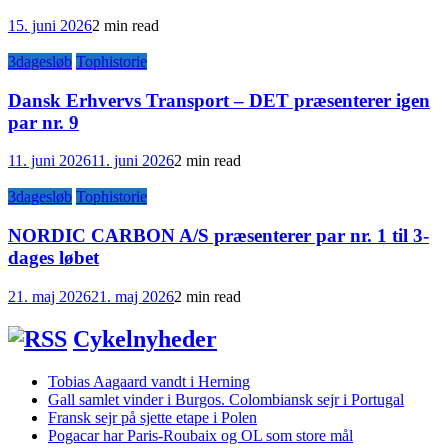
15. juni 2026
2 min read
3dagesløb
Tophistorie
Dansk Erhvervs Transport – DET præsenterer igen
par nr. 9
11. juni 2026
11. juni 2026
2 min read
3dagesløb
Tophistorie
NORDIC CARBON A/S præsenterer par nr. 1 til 3-
dages løbet
21. maj 2026
21. maj 2026
2 min read
Cykelnyheder
Tobias Aagaard vandt i Herning
Gall samlet vinder i Burgos. Colombiansk sejr i Portugal
Fransk sejr på sjette etape i Polen
Pogacar har Paris-Roubaix og OL som store mål