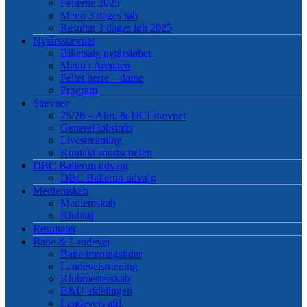
Felterne 2025
Menu 3 dages løb
Resultat 3 dages løb 2025
Nytårsstævnet
Billetsalg nytårsløbet
Menu i Arenaen
Feltet herre – dame
Program
Stævner
25/26 – Alm. & UCI stævner
Generel løbsinfo
Livestreaming
Kontakt sportschefen
DBC Ballerup udvalg
DBC Ballerup udvalg
Medlemskab
Medlemskab
Klubtøj
Resultater
Bane & Landevej
Bane træningstider
Landevejstræning
Klubmesterskab
B&U afdelingen
Landevejs afd.