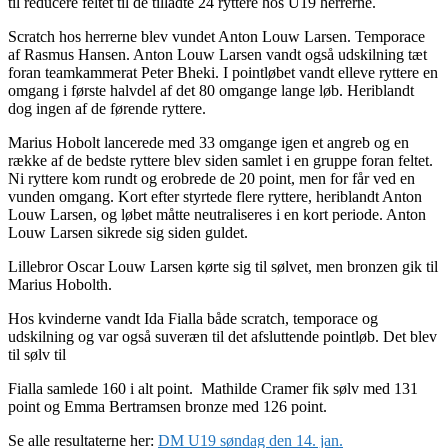
til reducere feltet til de tilladte 24 ryttere hos U19 herrerne.
Scratch hos herrerne blev vundet Anton Louw Larsen. Temporace
af Rasmus Hansen. Anton Louw Larsen vandt også udskilning tæt
foran teamkammerat Peter Bheki. I pointløbet vandt elleve ryttere en
omgang i første halvdel af det 80 omgange lange løb. Heriblandt
dog ingen af de førende ryttere.
Marius Hobolt lancerede med 33 omgange igen et angreb og en
række af de bedste ryttere blev siden samlet i en gruppe foran feltet.
Ni ryttere kom rundt og erobrede de 20 point, men for får ved en
vunden omgang. Kort efter styrtede flere ryttere, heriblandt Anton
Louw Larsen, og løbet måtte neutraliseres i en kort periode. Anton
Louw Larsen sikrede sig siden guldet.
Lillebror Oscar Louw Larsen kørte sig til sølvet, men bronzen gik til
Marius Hobolth.
Hos kvinderne vandt Ida Fialla både scratch, temporace og
udskilning og var også suveræn til det afsluttende pointløb. Det blev
til sølv til
Fialla samlede 160 i alt point. Mathilde Cramer fik sølv med 131
point og Emma Bertramsen bronze med 126 point.
Se alle resultaterne her:
DM U19 søndag den 14. jan.