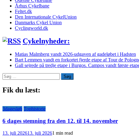
Odense Cyklebane
Århus Cykelbane
Feltet.dk
Den Internationale CykelUnion
Danmarks Cykel Union
Cyclingworld.dk
Cykelnyheder:
Matias Malmberg vandt 2026-udgaven af gadeløbet i Hadsten
Bart Lemmen vandt en forkortet fjerde etape af Tour de Polog
Gall sejrede på tredje etape i Burgos. Campos vandt første etape
Søg
efter:
Fik du læst:
3dagesløb
Tophistorie
6 dages stemning fra den 12. til 14. november
13. juli 2026
13. juli 2026
1 min read