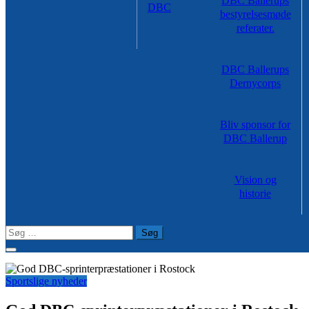
DBC Ballerups
DBC
bestyrelsesmøde
referater.
DBC Ballerups
Dernycorps
Bliv sponsor for
DBC Ballerup
Vision og
historie
Søg
efter:
Sportslige nyheder