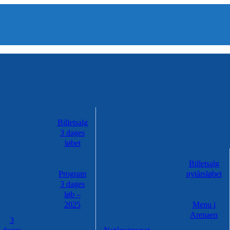
Billetsalg
3 dages
løbet
Billetsalg
Program
nytårsløbet
3 dages
løb –
2025
Menu i
Arenaen
3