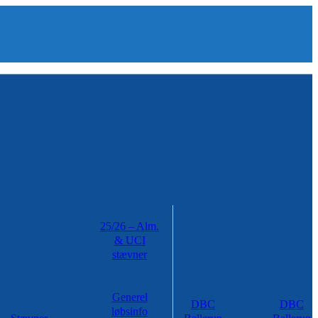
25/26 – Alm.
& UCI
stævner
Generel
DBC
DBC
løbsinfo