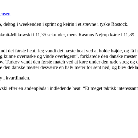
ensen
eltog i weekenden i sprint og keirin i et stævne i tyske Rostock.
ratt-Milkowski i 11,35 sekunder, mens Rasmus Nejrup kørte i 11,89. Tid
ndt det første heat.
Jeg vandt det næste heat ved at holde højde, og få
l, og kunne overraske og vinde overlegent”, forklarede den danske meste
ov. Turkov vandt den første match ved at køre under den røde streg og 
 den danske mester desværre en halv meter for sent ned, og blev deklas
 i kvartfinalen.
ki efter en andenplads i indledende heat. “Et meget taktisk interessant 