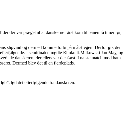
er der var præget af at danskerne først kom til banen få timer før,
 hans slipvind og dermed komme forbi på målstregen. Derfor gik den
r efterfølgende. I semifinalen mødte Rimkratt-Milkowski Jan May, og
overhale danskeren, der ellers var der først. I næste match mod ham
seret. Dermed blev det til en fjerdeplads.
løb”, lød det efterfølgende fra danskeren.