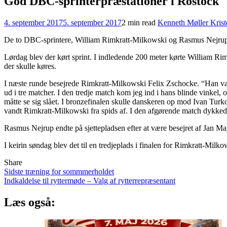
God DBC-sprinterpræstationer i Rostock
4. september 2017
5. september 2017
2 min read
Kenneth Møller Krist
De to DBC-sprintere, William Rimkratt-Milkowski og Rasmus Nejrup, d
Lørdag blev der kørt sprint.
I indledende 200 meter kørte William Rimk
der skulle køres.
I næste runde besejrede Rimkratt-Milkowski Felix
Zschocke
. “
Han va
ud i tre matcher. I den tredje match kom jeg ind i hans blinde vinke
måtte se sig slået. I bronzefinalen skulle danskeren op mod Ivan Turk
vandt
Rimkratt-Milkowski
fra spids af. I den afgørende match dykkede
Rasmus Nejrup endte på sjettepladsen efter at være besejret af Jan May
I keirin søndag blev det til en tredjeplads i finalen for
Rimkratt-Milkows
Share
Indlægsnavigation
Sidste træning for sommmerholdet
Indkaldelse til ryttermøde – Valg af rytterrepræsentant
Læs også: