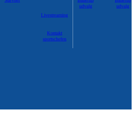
Stævner
Ballerup
Ballerup
udvalg
udvalg
Livestreaming
Kontakt
sportschefen