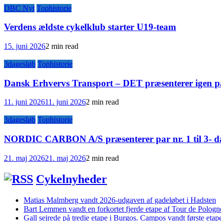
DBC Nyt
Tophistorie
Verdens ældste cykelklub starter U19-team
15. juni 2026
2 min read
3dagesløb
Tophistorie
Dansk Erhvervs Transport – DET præsenterer igen pa
11. juni 2026
11. juni 2026
2 min read
3dagesløb
Tophistorie
NORDIC CARBON A/S præsenterer par nr. 1 til 3- da
21. maj 2026
21. maj 2026
2 min read
Cykelnyheder
Matias Malmberg vandt 2026-udgaven af gadeløbet i Hadsten
Bart Lemmen vandt en forkortet fjerde etape af Tour de Polog
Gall sejrede på tredje etape i Burgos. Campos vandt første etape