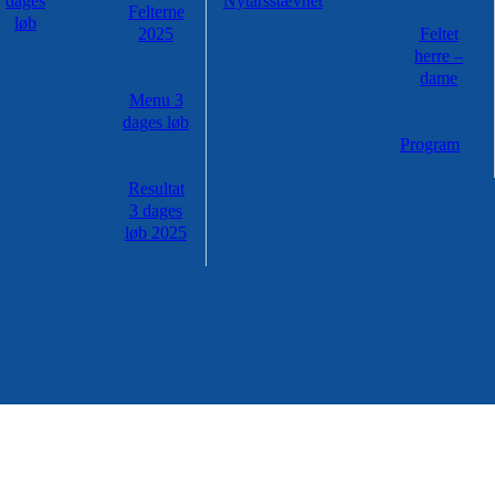
dages
Nytårsstævnet
Felterne
løb
2025
Feltet
herre –
dame
Menu 3
dages løb
Program
Resultat
3 dages
løb 2025