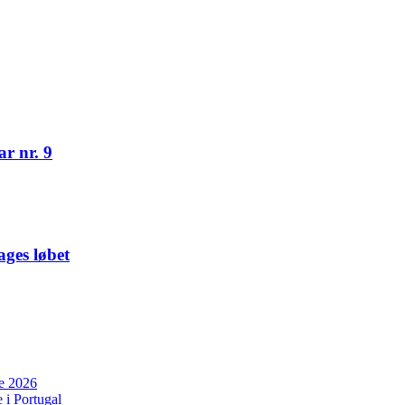
r nr. 9
ges løbet
ne 2026
 i Portugal