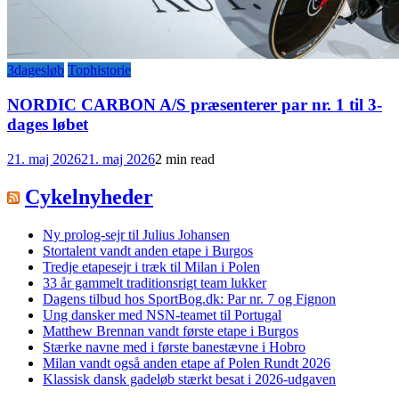
3dagesløb
Tophistorie
NORDIC CARBON A/S præsenterer par nr. 1 til 3-
dages løbet
21. maj 2026
21. maj 2026
2 min read
Cykelnyheder
Ny prolog-sejr til Julius Johansen
Stortalent vandt anden etape i Burgos
Tredje etapesejr i træk til Milan i Polen
33 år gammelt traditionsrigt team lukker
Dagens tilbud hos SportBog.dk: Par nr. 7 og Fignon
Ung dansker med NSN-teamet til Portugal
Matthew Brennan vandt første etape i Burgos
Stærke navne med i første banestævne i Hobro
Milan vandt også anden etape af Polen Rundt 2026
Klassisk dansk gadeløb stærkt besat i 2026-udgaven