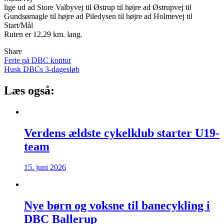
lige ud ad Store Valbyvej til Østrup til højre ad Østrupvej til
Gundsømagle til højre ad Piledysen til højre ad Holmevej til
Start/Mål
Ruten er 12,29 km. lang.
Share
Indlægsnavigation
Ferie på DBC kontor
Husk DBCs 3-dagesløb
Læs også:
Verdens ældste cykelklub starter U19-
team
15. juni 2026
Nye børn og voksne til banecykling i
DBC Ballerup