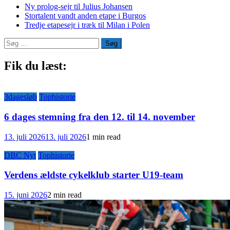
Ny prolog-sejr til Julius Johansen
Stortalent vandt anden etape i Burgos
Tredje etapesejr i træk til Milan i Polen
Søg
efter:
Fik du læst:
3dagesløb
Tophistorie
6 dages stemning fra den 12. til 14. november
13. juli 2026
13. juli 2026
1 min read
DBC Nyt
Tophistorie
Verdens ældste cykelklub starter U19-team
15. juni 2026
2 min read