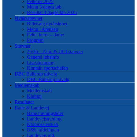
Felterne 2025
Menu 3 dages løb
Resultat 3 dages løb 2025
Nytårsstævnet
Billetsalg nytårsløbet
Menu i Arenaen
Feltet herre – dame
Program
Stævner
25/26 – Alm. & UCI stævner
Generel løbsinfo
Livestreaming
Kontakt sportschefen
DBC Ballerup udvalg
DBC Ballerup udvalg
Medlemskab
Medlemskab
Klubtøj
Resultater
Bane & Landevej
Bane træningstider
Landevejstræning
Klubmesterskab
B&U afdelingen
Landevejs afd.