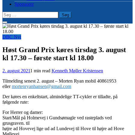
Sponsorer
Søg
efter:
DBC Nyt
Høst Grand Prix køres tirsdag 3. august
kl 17.30 – første start kl 18.00
2. august 2021
1 min read
Kenneth Møller Kristensen
Tilmelding senest 2. august – Morten Ryan mobil 40861953
eller
mortenryanhansen@gmail.com
Der køres en enkeltstart, almindelige TT-cykler er tilladte, på
følgende rute:
For Herrer og damer:
Start/Mål på Holmevej i Gundsømagle ved rasteplads ved
grusgraven. til
højre ad Hovevej lige ud ad Lundevej til Hove til højre ad Hove
Møllevej