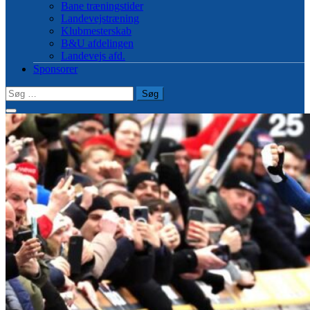
Bane træningstider
Landevejstræning
Klubmesterskab
B&U afdelingen
Landevejs afd.
Sponsorer
Søg
efter: