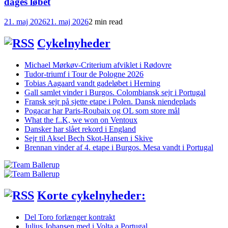
dages løbet
21. maj 2026
21. maj 2026
2 min read
Cykelnyheder
Michael Mørkøv-Criterium afviklet i Rødovre
Tudor-triumf i Tour de Pologne 2026
Tobias Aagaard vandt gadeløbet i Herning
Gall samlet vinder i Burgos. Colombiansk sejr i Portugal
Fransk sejr på sjette etape i Polen. Dansk niendeplads
Pogacar har Paris-Roubaix og OL som store mål
What the f..K, we won on Ventoux
Dansker har slået rekord i England
Sejr til Aksel Bech Skot-Hansen i Skive
Brennan vinder af 4. etape i Burgos. Mesa vandt i Portugal
Korte cykelnyheder:
Del Toro forlænger kontrakt
Julius Johansen med i Volta a Portugal