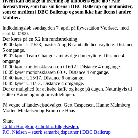
Hvem kan deltage til træning og klubbens egne løb? Alle
licensryttere, som har sin licens i DBC Ballerup og motionister,
som er medlem i DBC Ballerup og som ikke har licens i andre
klubber.
Indledningsløb søndag den 7. april på flyvestation Værløse, med
start kl. 0900.
Der køres på en 5,2 km rundstrækning.
09:00 kører U19/23, master A og B samt alle licensryttere. Distance
5 omgange.
09:05 kører Team Change samt øvrige dameryttere. Distance 4
omgange.
10:00 kører motionsklassen op til 60 år. Distance 4 omgange.
10:05 kører motionsklassen 60 +. Distance 4 omgange.
10:40 kører U15/17. Distance 6 omgange.
10:45 kører U11/13. Distance 4 omgange.
Der er mulighed for at købe kaffe og kage på dagen. Naturligvis til
støtte i Børne og ungdomsafdelingen.
På vegne af landevejsudvalget, Gert Caspersen, Hanne Malmberg,
Morten Mikkelsen og Bruno de Haas
Share
Indlægsnavigation
Guld i Hongkong i holdforfølgelsesløb.
P.O. Nielsen – stærk samarbejdspartner i DBC Ballerup