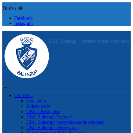
Skip
to
content
Facebook
Instagram
DBC Ballerup – Verdens ældste cykelklub
Om DBC
Kontakt os
Billede arkiv
DBC`s Bestyrelse
DBC Ballerups Trænere
DBC Ballerups bestyrelsesmøde referater.
DBC Ballerups Dernycorps
Bliv sponsor for DBC Ballerup