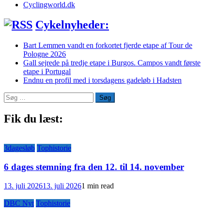
Cyclingworld.dk
Cykelnyheder:
Bart Lemmen vandt en forkortet fjerde etape af Tour de
Pologne 2026
Gall sejrede på tredje etape i Burgos. Campos vandt første
etape i Portugal
Endnu en profil med i torsdagens gadeløb i Hadsten
Søg
efter:
Fik du læst:
3dagesløb
Tophistorie
6 dages stemning fra den 12. til 14. november
13. juli 2026
13. juli 2026
1 min read
DBC Nyt
Tophistorie