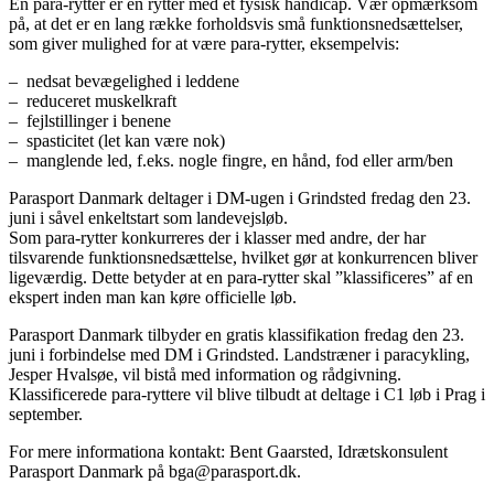
En para-rytter er en rytter med et fysisk handicap. Vær opmærksom
på, at det er en lang række forholdsvis små funktionsnedsættelser,
som giver mulighed for at være para-rytter, eksempelvis:
– nedsat bevægelighed i leddene
– reduceret muskelkraft
– fejlstillinger i benene
– spasticitet (let kan være nok)
– manglende led, f.eks. nogle fingre, en hånd, fod eller arm/ben
Parasport Danmark deltager i DM-ugen i Grindsted fredag den 23.
juni i såvel enkeltstart som landevejsløb.
Som para-rytter konkurreres der i klasser med andre, der har
tilsvarende funktionsnedsættelse, hvilket gør at konkurrencen bliver
ligeværdig. Dette betyder at en para-rytter skal ”klassificeres” af en
ekspert inden man kan køre officielle løb.
Parasport Danmark tilbyder en gratis klassifikation fredag den 23.
juni i forbindelse med DM i Grindsted. Landstræner i paracykling,
Jesper Hvalsøe, vil bistå med information og rådgivning.
Klassificerede para-ryttere vil blive tilbudt at deltage i C1 løb i Prag i
september.
For mere informationa kontakt: Bent Gaarsted, Idrætskonsulent
Parasport Danmark på bga@parasport.dk.