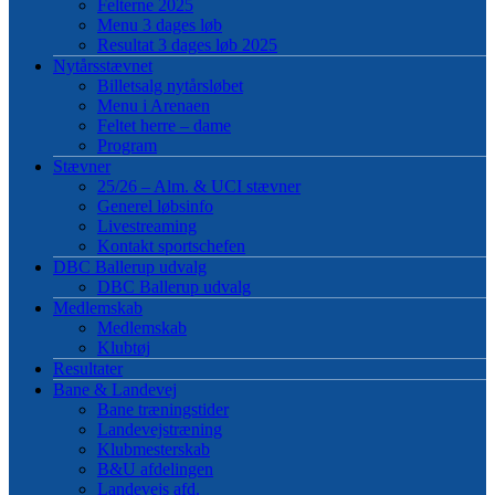
Felterne 2025
Menu 3 dages løb
Resultat 3 dages løb 2025
Nytårsstævnet
Billetsalg nytårsløbet
Menu i Arenaen
Feltet herre – dame
Program
Stævner
25/26 – Alm. & UCI stævner
Generel løbsinfo
Livestreaming
Kontakt sportschefen
DBC Ballerup udvalg
DBC Ballerup udvalg
Medlemskab
Medlemskab
Klubtøj
Resultater
Bane & Landevej
Bane træningstider
Landevejstræning
Klubmesterskab
B&U afdelingen
Landevejs afd.