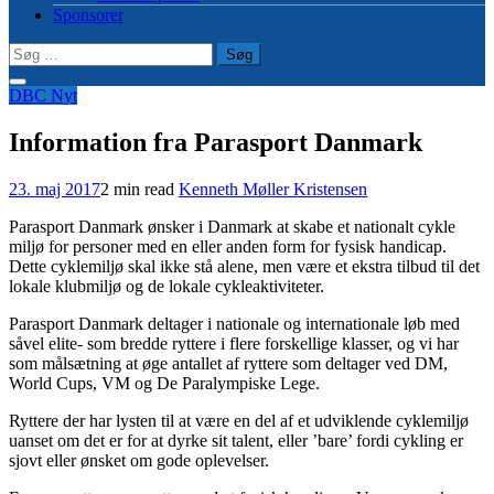
Sponsorer
Søg
efter:
DBC Nyt
Information fra Parasport Danmark
23. maj 2017
2 min read
Kenneth Møller Kristensen
Parasport Danmark ønsker i Danmark at skabe et nationalt cykle
miljø for personer med en eller anden form for fysisk handicap.
Dette cyklemiljø skal ikke stå alene, men være et ekstra tilbud til det
lokale klubmiljø og de lokale cykleaktiviteter.
Parasport Danmark deltager i nationale og internationale løb med
såvel elite- som bredde ryttere i flere forskellige klasser, og vi har
som målsætning at øge antallet af ryttere som deltager ved DM,
World Cups, VM og De Paralympiske Lege.
Ryttere der har lysten til at være en del af et udviklende cyklemiljø
uanset om det er for at dyrke sit talent, eller ’bare’ fordi cykling er
sjovt eller ønsket om gode oplevelser.