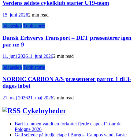
Verdens ældste cykelklub starter U19-team
15. juni 2026
2 min read
3dagesløb
Tophistorie
Dansk Erhvervs Transport – DET præsenterer igen
par nr. 9
11. juni 2026
11. juni 2026
2 min read
3dagesløb
Tophistorie
NORDIC CARBON A/S præsenterer par nr. 1 til 3-
dages løbet
21. maj 2026
21. maj 2026
2 min read
Cykelnyheder
Bart Lemmen vandt en forkortet fjerde etape af Tour de
Pologne 2026
Gall sejrede på tredje etape i Burgos. Campos vandt første