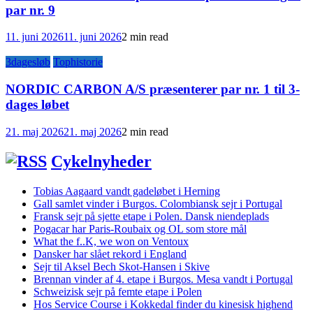
par nr. 9
11. juni 2026
11. juni 2026
2 min read
3dagesløb
Tophistorie
NORDIC CARBON A/S præsenterer par nr. 1 til 3-
dages løbet
21. maj 2026
21. maj 2026
2 min read
Cykelnyheder
Tobias Aagaard vandt gadeløbet i Herning
Gall samlet vinder i Burgos. Colombiansk sejr i Portugal
Fransk sejr på sjette etape i Polen. Dansk niendeplads
Pogacar har Paris-Roubaix og OL som store mål
What the f..K, we won on Ventoux
Dansker har slået rekord i England
Sejr til Aksel Bech Skot-Hansen i Skive
Brennan vinder af 4. etape i Burgos. Mesa vandt i Portugal
Schweizisk sejr på femte etape i Polen
Hos Service Course i Kokkedal finder du kinesisk highend