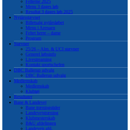
Felterne 2025
Menu 3 dages løb
Resultat 3 dages løb 2025
Nytårsstævnet
Billetsalg nytårsløbet
Menu i Arenaen
Feltet herre – dame
Program
Stævner
25/26 – Alm. & UCI stævner
Generel løbsinfo
Livestreaming
Kontakt sportschefen
DBC Ballerup udvalg
DBC Ballerup udvalg
Medlemskab
Medlemskab
Klubtøj
Resultater
Bane & Landevej
Bane træningstider
Landevejstræning
Klubmesterskab
B&U afdelingen
Landevejs afd.