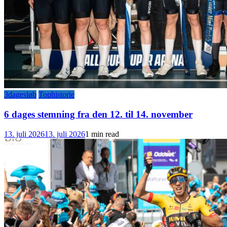
3dagesløb
Tophistorie
6 dages stemning fra den 12. til 14. november
13. juli 2026
13. juli 2026
1 min read