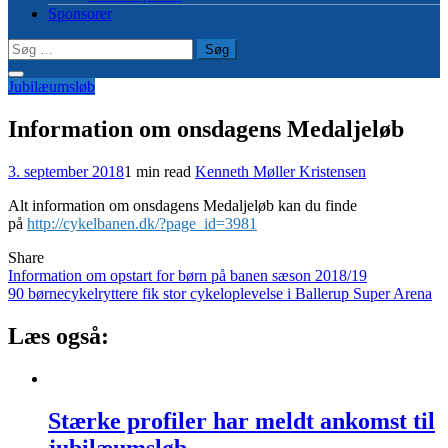
Sponsorer
Søg
efter:
Jubilæumsløb
Information om onsdagens Medaljeløb
3. september 2018
1 min read
Kenneth Møller Kristensen
Alt information om onsdagens Medaljeløb kan du finde
på
http://cykelbanen.dk/?page_id=3981
Share
Indlægsnavigation
Information om opstart for børn på banen sæson 2018/19
90 børnecykelryttere fik stor cykeloplevelse i Ballerup Super Arena
Læs også:
Stærke profiler har meldt ankomst til
jubilæumsløb