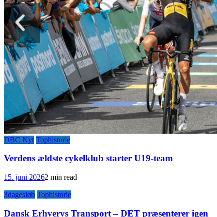
DBC Nyt
Tophistorie
Verdens ældste cykelklub starter U19-team
15. juni 2026
2 min read
3dagesløb
Tophistorie
Dansk Erhvervs Transport – DET præsenterer igen