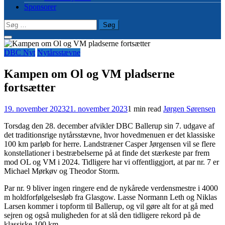
Sponsorer
Søg
efter:
DBC Nyt
Nytårsstævne
Kampen om Ol og VM pladserne
fortsætter
19. november 2023
21. november 2023
1 min read
Jørgen Sørensen
Torsdag den 28. december afvikler DBC Ballerup sin 7. udgave af
det traditionsrige nytårsstævne, hvor hovedmenuen er det klassiske
100 km parløb for herre. Landstræner Casper Jørgensen vil se flere
konstellationer i bestræbelserne på at finde det stærkeste par frem
mod OL og VM i 2024. Tidligere har vi offentliggjort, at par nr. 7 er
Michael Mørkøv og Theodor Storm.
Par nr. 9 bliver ingen ringere end de nykårede verdensmestre i 4000
m holdforfølgelsesløb fra Glasgow. Lasse Normann Leth og Niklas
Larsen kommer i topform til Ballerup, og vil gøre alt for at gå med
sejren og også muligheden for at slå den tidligere rekord på de
klassiske 100 km.