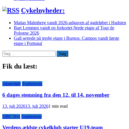
Cykelnyheder:
Matias Malmberg vandt 2026-udgaven af gadeløbet i Hadsten
Bart Lemmen vandt en forkortet fjerde etape af Tour de
Pologne 2026
Gall sejrede på tredje etape i Burgos. Campos vandt første
etape i Portugal
Søg
efter:
Fik du læst:
3dagesløb
Tophistorie
6 dages stemning fra den 12. til 14. november
13. juli 2026
13. juli 2026
1 min read
DBC Nyt
Tophistorie
Verdens ældste cykelklub starter U19-team