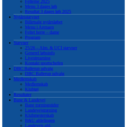
Felterne 2025
Menu 3 dages løb
Resultat 3 dages løb 2025
Nytårsstævnet
Billetsalg nytårsløbet
Menu i Arenaen
Feltet herre – dame
Program
Stævner
25/26 – Alm. & UCI stævner
Generel løbsinfo
Livestreaming
Kontakt sportschefen
DBC Ballerup udvalg
DBC Ballerup udvalg
Medlemskab
Medlemskab
Klubtøj
Resultater
Bane & Landevej
Bane træningstider
Landevejstræning
Klubmesterskab
B&U afdelingen
Landevejs afd.