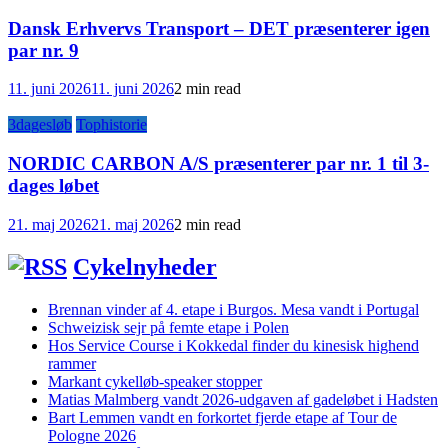
Dansk Erhvervs Transport – DET præsenterer igen
par nr. 9
11. juni 2026
11. juni 2026
2 min read
3dagesløb
Tophistorie
NORDIC CARBON A/S præsenterer par nr. 1 til 3-
dages løbet
21. maj 2026
21. maj 2026
2 min read
Cykelnyheder
Brennan vinder af 4. etape i Burgos. Mesa vandt i Portugal
Schweizisk sejr på femte etape i Polen
Hos Service Course i Kokkedal finder du kinesisk highend
rammer
Markant cykelløb-speaker stopper
Matias Malmberg vandt 2026-udgaven af gadeløbet i Hadsten
Bart Lemmen vandt en forkortet fjerde etape af Tour de
Pologne 2026