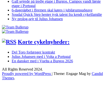
Gall sejrede på tredje etape i Burgos. Campos vandt første
etape i Portugal
6-dagesløbet i Bremen skal køres i jubilæumsudgave
Soudal Quick Step henter tysk talent fra kendt cykelfamilie
Ny prolog-sejr til Julius Johansen
Korte cykelnyheder:
Del Toro forlænger kontrakt
Julius Johansen med i Volta a Portugal
En dansker med i Vuelta a Burgos 2026
All Rights Reserved 2024.
Proudly powered by WordPress
|
Theme: Engage Mag by
Candid
Themes
.