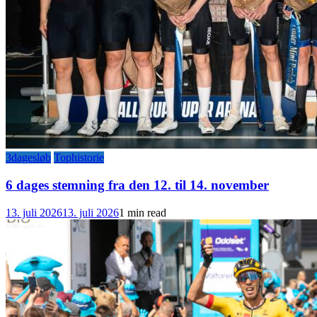
3dagesløb
Tophistorie
6 dages stemning fra den 12. til 14. november
13. juli 2026
13. juli 2026
1 min read