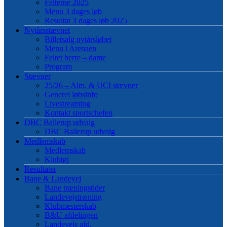
Felterne 2025
Menu 3 dages løb
Resultat 3 dages løb 2025
Nytårsstævnet
Billetsalg nytårsløbet
Menu i Arenaen
Feltet herre – dame
Program
Stævner
25/26 – Alm. & UCI stævner
Generel løbsinfo
Livestreaming
Kontakt sportschefen
DBC Ballerup udvalg
DBC Ballerup udvalg
Medlemskab
Medlemskab
Klubtøj
Resultater
Bane & Landevej
Bane træningstider
Landevejstræning
Klubmesterskab
B&U afdelingen
Landevejs afd.