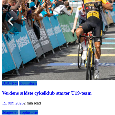
DBC Nyt
Tophistorie
Verdens ældste cykelklub starter U19-team
15. juni 2026
2 min read
3dagesløb
Tophistorie