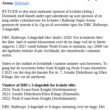
Arena
:
Billetsalg
RYTGER er den mest markante sponsor af kvindecykling i
Danmark med blandt andet eget talentteam og som sponsor af en
lang række cykelstævner for kvinder i Ballerup Super Arena
gennem de seneste ti år. Og nu til november igen for DBC Ballerups
3-dagesløb.
DBC Ballerups 3-dagesløb blev skabt i 2020. For kvinderne blev
der ikke kørt et samlet klassement over de tre dage ved de to første
opgaver. I 2021 vandt britiske Neah Evans et omnium, og i 2000 var
det ligeledes britiske Katie Archibald, der triumferede i omnium
serien.
Siden er der indført et kvindeløb i samme rammer som herrernes. To
gang har de suveræne briter Josie Knight og Neah Evans triumferet.
I 2023 var det dog det danske Par nr. 7, Amalie Dideriksen og Ellen
Klinge, der var de stærkeste.
Vindere af DBCs 3-dagesløb for kvinde elite:
2024: Neah Evans/Josie Knight (Storbritannien)
2023: Amalie Dideriksen/Ellen Klinge (Danmark)
2022: Neah Evans/Josie Knight (Storbritannien)
DBC Ballerups 3-dagesløb er 6-dages stemning over tre dage. Det