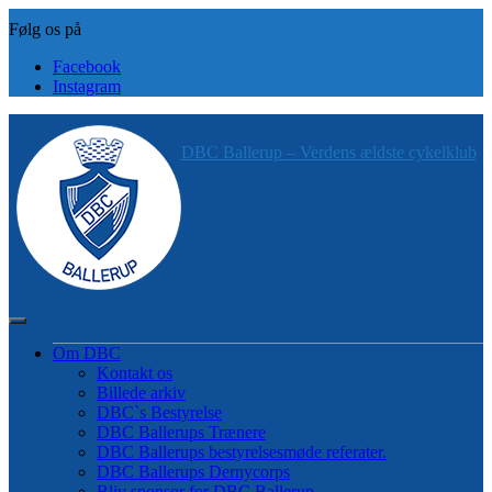
Skip
to
content
Facebook
Instagram
DBC Ballerup – Verdens ældste cykelklub
Om DBC
Kontakt os
Billede arkiv
DBC`s Bestyrelse
DBC Ballerups Trænere
DBC Ballerups bestyrelsesmøde referater.
DBC Ballerups Dernycorps
Bliv sponsor for DBC Ballerup