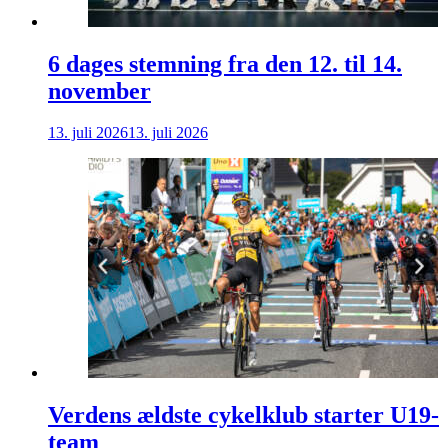
6 dages stemning fra den 12. til 14.
november
13. juli 2026
13. juli 2026
Verdens ældste cykelklub starter U19-
team