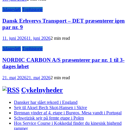
3dagesløb
Tophistorie
Dansk Erhvervs Transport – DET præsenterer igen
par nr. 9
11. juni 2026
11. juni 2026
2 min read
3dagesløb
Tophistorie
NORDIC CARBON A/S præsenterer par nr. 1 til 3-
dages løbet
21. maj 2026
21. maj 2026
2 min read
Cykelnyheder
Dansker har slået rekord i England
Sejr til Aksel Bech Skot-Hansen i Skive
Brennan vinder af 4. etape i Burgos. Mesa vandt i Portugal
Schweizisk sejr på femte etape i Polen
Hos Service Course i Kokkedal finder du kinesisk highend
rammer