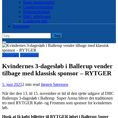
Bane træningstider
Landevejstræning
Klubmesterskab
B&U afdelingen
Landevejs afd.
Sponsorer
Søg
efter:
3dagesløb
Tophistorie
Kvindernes 3-dagesløb i Ballerup vender
tilbage med klassisk sponsor – RYTGER
5. juni 2025
2 min read
Jørgen Sørensen
Når der den 13. til 15. november er tid til den sjette udgave af DBC
Ballerups 3-dagesløb i Ballerup Super Arena bliver det traditionen
tro med RYTGER Køle- og Frostrum som sponsor for kvindernes
løb.
Husk at få købt billetter til RYTGER løbet i Ballerup Super