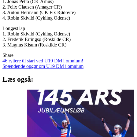
1. Jonas Petto (CK Århus)
2. Felix Clausen (Amager CR)
3. Anton Hermann (CK Fix Rødovre)
4. Robin Skivild (Cykling Odense)
Longest lap
1. Robin Skivild (Cykling Odense)
2. Frederik Erringsø (Roskilde CR)
3. Magnus Kisum (Roskilde CR)
Share
Indlægsnavigation
46 ryttere til start ved U19 DM i omnium!
Spændende opgør om U19 DM i omnium
Læs også: