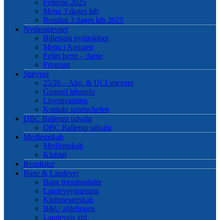
Felterne 2025
Menu 3 dages løb
Resultat 3 dages løb 2025
Nytårsstævnet
Billetsalg nytårsløbet
Menu i Arenaen
Feltet herre – dame
Program
Stævner
25/26 – Alm. & UCI stævner
Generel løbsinfo
Livestreaming
Kontakt sportschefen
DBC Ballerup udvalg
DBC Ballerup udvalg
Medlemskab
Medlemskab
Klubtøj
Resultater
Bane & Landevej
Bane træningstider
Landevejstræning
Klubmesterskab
B&U afdelingen
Landevejs afd.