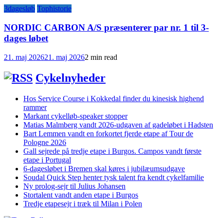
3dagesløb
Tophistorie
NORDIC CARBON A/S præsenterer par nr. 1 til 3-
dages løbet
21. maj 2026
21. maj 2026
2 min read
Cykelnyheder
Hos Service Course i Kokkedal finder du kinesisk highend
rammer
Markant cykelløb-speaker stopper
Matias Malmberg vandt 2026-udgaven af gadeløbet i Hadsten
Bart Lemmen vandt en forkortet fjerde etape af Tour de
Pologne 2026
Gall sejrede på tredje etape i Burgos. Campos vandt første
etape i Portugal
6-dagesløbet i Bremen skal køres i jubilæumsudgave
Soudal Quick Step henter tysk talent fra kendt cykelfamilie
Ny prolog-sejr til Julius Johansen
Stortalent vandt anden etape i Burgos
Tredje etapesejr i træk til Milan i Polen