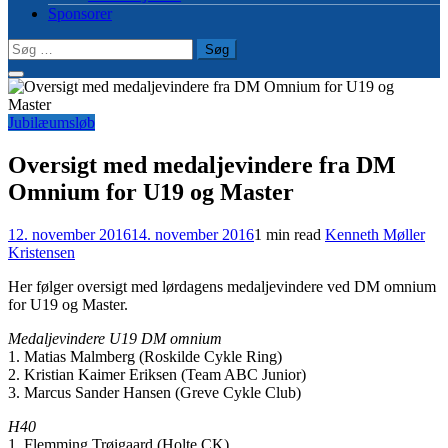
Sponsorer
Søg
efter:
Jubilæumsløb
Oversigt med medaljevindere fra DM
Omnium for U19 og Master
12. november 2016
14. november 2016
1 min read
Kenneth Møller
Kristensen
Her følger oversigt med lørdagens medaljevindere ved DM omnium
for U19 og Master.
Medaljevindere U19 DM omnium
1. Matias Malmberg (Roskilde Cykle Ring)
2. Kristian Kaimer Eriksen (Team ABC Junior)
3. Marcus Sander Hansen (Greve Cykle Club)
H40
1. Flemming Trøigaard (Holte CK)