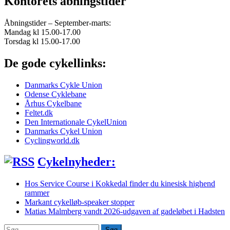
Kontorets åbningstider
Åbningstider – September-marts:
Mandag kl 15.00-17.00
Torsdag kl 15.00-17.00
De gode cykellinks:
Danmarks Cykle Union
Odense Cyklebane
Århus Cykelbane
Feltet.dk
Den Internationale CykelUnion
Danmarks Cykel Union
Cyclingworld.dk
Cykelnyheder:
Hos Service Course i Kokkedal finder du kinesisk highend
rammer
Markant cykelløb-speaker stopper
Matias Malmberg vandt 2026-udgaven af gadeløbet i Hadsten
Søg