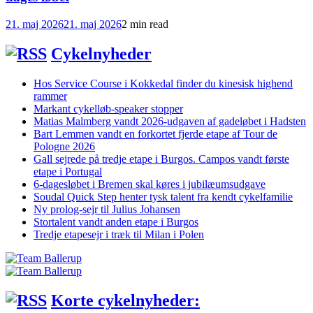
21. maj 2026
21. maj 2026
2 min read
Cykelnyheder
Hos Service Course i Kokkedal finder du kinesisk highend
rammer
Markant cykelløb-speaker stopper
Matias Malmberg vandt 2026-udgaven af gadeløbet i Hadsten
Bart Lemmen vandt en forkortet fjerde etape af Tour de
Pologne 2026
Gall sejrede på tredje etape i Burgos. Campos vandt første
etape i Portugal
6-dagesløbet i Bremen skal køres i jubilæumsudgave
Soudal Quick Step henter tysk talent fra kendt cykelfamilie
Ny prolog-sejr til Julius Johansen
Stortalent vandt anden etape i Burgos
Tredje etapesejr i træk til Milan i Polen
Korte cykelnyheder: