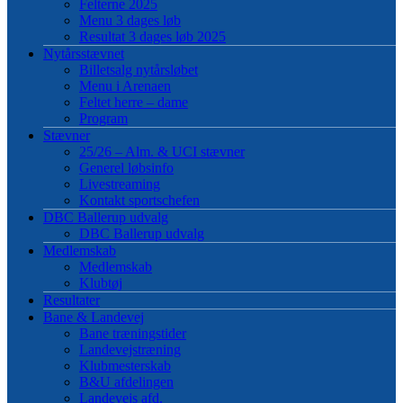
Felterne 2025
Menu 3 dages løb
Resultat 3 dages løb 2025
Nytårsstævnet
Billetsalg nytårsløbet
Menu i Arenaen
Feltet herre – dame
Program
Stævner
25/26 – Alm. & UCI stævner
Generel løbsinfo
Livestreaming
Kontakt sportschefen
DBC Ballerup udvalg
DBC Ballerup udvalg
Medlemskab
Medlemskab
Klubtøj
Resultater
Bane & Landevej
Bane træningstider
Landevejstræning
Klubmesterskab
B&U afdelingen
Landevejs afd.