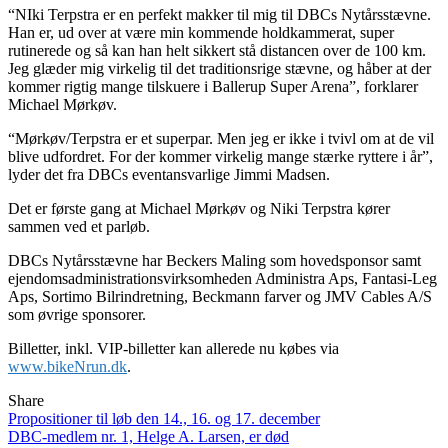
“NIki Terpstra er en perfekt makker til mig til DBCs Nytårsstævne.
Han er, ud over at være min kommende holdkammerat, super
rutinerede og så kan han helt sikkert stå distancen over de 100 km.
Jeg glæder mig virkelig til det traditionsrige stævne, og håber at der
kommer rigtig mange tilskuere i Ballerup Super Arena”, forklarer
Michael Mørkøv.
“Mørkøv/Terpstra er et superpar. Men jeg er ikke i tvivl om at de vil
blive udfordret. For der kommer virkelig mange stærke ryttere i år”,
lyder det fra DBCs eventansvarlige Jimmi Madsen.
Det er første gang at Michael Mørkøv og Niki Terpstra kører
sammen ved et parløb.
DBCs Nytårsstævne har Beckers Maling som hovedsponsor samt
ejendomsadministrationsvirksomheden Administra Aps, Fantasi-Leg
Aps, Sortimo Bilrindretning, Beckmann farver og JMV Cables A/S
som øvrige sponsorer.
Billetter, inkl. VIP-billetter kan allerede nu købes via
www.bikeNrun.dk
.
Share
Indlægsnavigation
Propositioner til løb den 14., 16. og 17. december
DBC-medlem nr. 1, Helge A. Larsen, er død