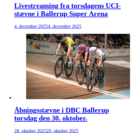
Livestreaming fra torsdagens UCI-
stævne i Ballerup Super Arena
4. december 2025
4. december 2025
Åbningsstævne i DBC Ballerup
torsdag den 30. oktober.
28. oktober 2025
29. oktober 2025