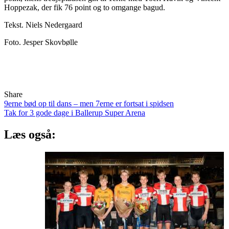
Hoppezak, der fik 76 point og to omgange bagud.
Tekst. Niels Nedergaard
Foto. Jesper Skovbølle
Share
Indlægsnavigation
9erne bød op til dans – men 7erne er fortsat i spidsen
Tak for 3 gode dage i Ballerup Super Arena
Læs også: