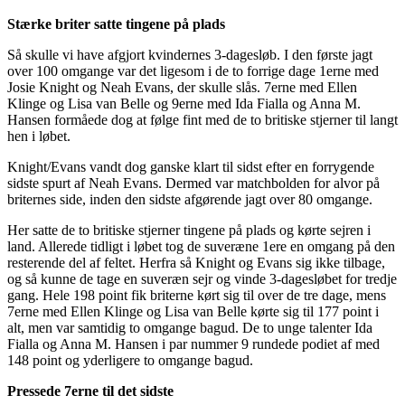
Stærke briter satte tingene på plads
Så skulle vi have afgjort kvindernes 3-dagesløb. I den første jagt
over 100 omgange var det ligesom i de to forrige dage 1erne med
Josie Knight og Neah Evans, der skulle slås. 7erne med Ellen
Klinge og Lisa van Belle og 9erne med Ida Fialla og Anna M.
Hansen formåede dog at følge fint med de to britiske stjerner til langt
hen i løbet.
Knight/Evans vandt dog ganske klart til sidst efter en forrygende
sidste spurt af Neah Evans. Dermed var matchbolden for alvor på
briternes side, inden den sidste afgørende jagt over 80 omgange.
Her satte de to britiske stjerner tingene på plads og kørte sejren i
land. Allerede tidligt i løbet tog de suveræne 1ere en omgang på den
resterende del af feltet. Herfra så Knight og Evans sig ikke tilbage,
og så kunne de tage en suveræn sejr og vinde 3-dagesløbet for tredje
gang. Hele 198 point fik briterne kørt sig til over de tre dage, mens
7erne med Ellen Klinge og Lisa van Belle kørte sig til 177 point i
alt, men var samtidig to omgange bagud. De to unge talenter Ida
Fialla og Anna M. Hansen i par nummer 9 rundede podiet af med
148 point og yderligere to omgange bagud.
Pressede 7erne til det sidste