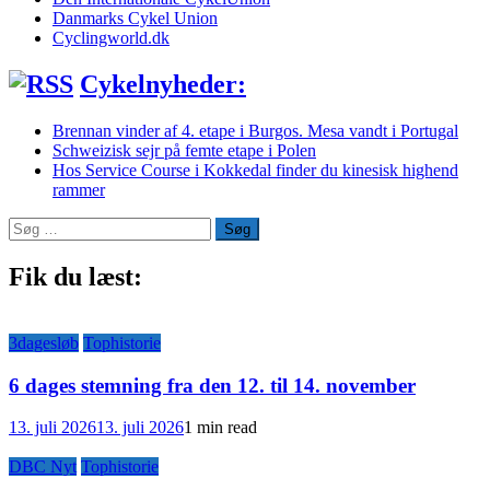
Danmarks Cykel Union
Cyclingworld.dk
Cykelnyheder:
Brennan vinder af 4. etape i Burgos. Mesa vandt i Portugal
Schweizisk sejr på femte etape i Polen
Hos Service Course i Kokkedal finder du kinesisk highend
rammer
Søg
efter:
Fik du læst:
3dagesløb
Tophistorie
6 dages stemning fra den 12. til 14. november
13. juli 2026
13. juli 2026
1 min read
DBC Nyt
Tophistorie