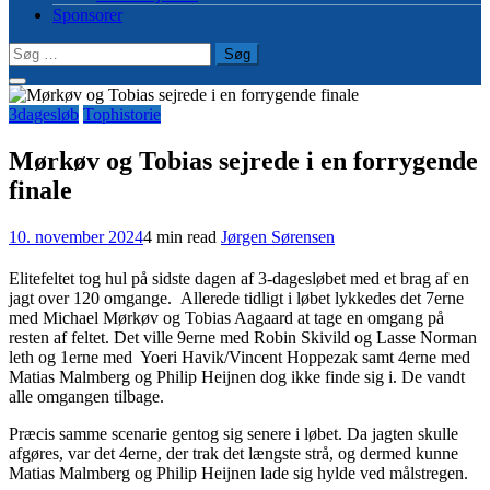
Sponsorer
Søg
efter:
3dagesløb
Tophistorie
Mørkøv og Tobias sejrede i en forrygende
finale
10. november 2024
4 min read
Jørgen Sørensen
Elitefeltet tog hul på sidste dagen af 3-dagesløbet med et brag af en
jagt over 120 omgange. Allerede tidligt i løbet lykkedes det 7erne
med Michael Mørkøv og Tobias Aagaard at tage en omgang på
resten af feltet. Det ville 9erne med Robin Skivild og Lasse Norman
leth og 1erne med Yoeri Havik/Vincent Hoppezak samt 4erne med
Matias Malmberg og Philip Heijnen dog ikke finde sig i. De vandt
alle omgangen tilbage.
Præcis samme scenarie gentog sig senere i løbet. Da jagten skulle
afgøres, var det 4erne, der trak det længste strå, og dermed kunne
Matias Malmberg og Philip Heijnen lade sig hylde ved målstregen.