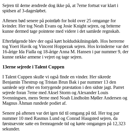
Sejren til 4erne ændrede dog ikke på, at 7erne fortsat var klart i
spidsen af 3-dagesløbet.
Aftenen bød senere på pointløb for hold over 25 omgange for
kvinder. Her tog Neah Evans og Josie Knight sejren, og briterne
kunne dermed tage pointene med videre i det samlede regnskab.
Efterfølgende blev der også kørt holdudskilningsløb. Hos herrerne
tog Yoeri Havik og Vincent Hoppezak sejren. Hos kvinderne var det
16-årige Ida Fialla og 18-årige Anna M. Hansen i par nummer 9, der
kunne række armene i vejret og tage sejren.
13erne sejrede i Talent Cuppen
I Talent Cuppen skulle vi også finde en vinder. Her sikrede
Benjamin Thestrup og Tristan Brun Bak i par nummer 13 den
samlede sejr efter en forrygende præstation i den sidste jagt. Parret
sejrede foran 7erne med Aksel Storm og Alexander Louis
Svenningsen, mens 9erne med Noah Lindholm Møller Andersen og
Magnus Åhman rundede podiet af.
Senere på aftenen var det igen tid til omgang på tid. Her tog par
nummer 10 med Rasmus Lund og Conrad Haugsted sejren, da
førstnævnte satte en fremragende tid og kørte omgangen på 12,323
sekunder.