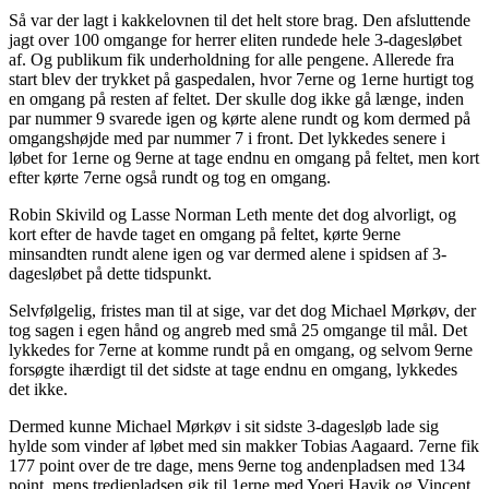
Så var der lagt i kakkelovnen til det helt store brag. Den afsluttende
jagt over 100 omgange for herrer eliten rundede hele 3-dagesløbet
af. Og publikum fik underholdning for alle pengene. Allerede fra
start blev der trykket på gaspedalen, hvor 7erne og 1erne hurtigt tog
en omgang på resten af feltet. Der skulle dog ikke gå længe, inden
par nummer 9 svarede igen og kørte alene rundt og kom dermed på
omgangshøjde med par nummer 7 i front. Det lykkedes senere i
løbet for 1erne og 9erne at tage endnu en omgang på feltet, men kort
efter kørte 7erne også rundt og tog en omgang.
Robin Skivild og Lasse Norman Leth mente det dog alvorligt, og
kort efter de havde taget en omgang på feltet, kørte 9erne
minsandten rundt alene igen og var dermed alene i spidsen af 3-
dagesløbet på dette tidspunkt.
Selvfølgelig, fristes man til at sige, var det dog Michael Mørkøv, der
tog sagen i egen hånd og angreb med små 25 omgange til mål. Det
lykkedes for 7erne at komme rundt på en omgang, og selvom 9erne
forsøgte ihærdigt til det sidste at tage endnu en omgang, lykkedes
det ikke.
Dermed kunne Michael Mørkøv i sit sidste 3-dagesløb lade sig
hylde som vinder af løbet med sin makker Tobias Aagaard. 7erne fik
177 point over de tre dage, mens 9erne tog andenpladsen med 134
point, mens tredjepladsen gik til 1erne med Yoeri Havik og Vincent