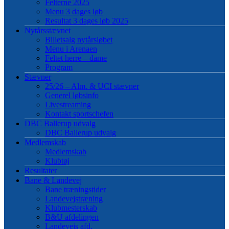
Felterne 2025
Menu 3 dages løb
Resultat 3 dages løb 2025
Nytårsstævnet
Billetsalg nytårsløbet
Menu i Arenaen
Feltet herre – dame
Program
Stævner
25/26 – Alm. & UCI stævner
Generel løbsinfo
Livestreaming
Kontakt sportschefen
DBC Ballerup udvalg
DBC Ballerup udvalg
Medlemskab
Medlemskab
Klubtøj
Resultater
Bane & Landevej
Bane træningstider
Landevejstræning
Klubmesterskab
B&U afdelingen
Landevejs afd.