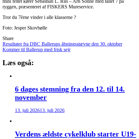
mini feltet kører Sebastian L. Riis – Arn Sonne med tallet 7 på
ryggen, præsenteret af FISKERS Mureservice.
Tror du 7èrne vinder i alle klasserne ?
Foto: Jesper Skovbølle
Share
Indlægsnavigation
Resultater fra DBC Ballerups åbningsstævne den 30. oktober
Kommer til Ballerup med frisk sejr
Læs også:
6 dages stemning fra den 12. til 14.
november
13. juli 2026
13. juli 2026
Verdens ældste cykelklub starter U19-