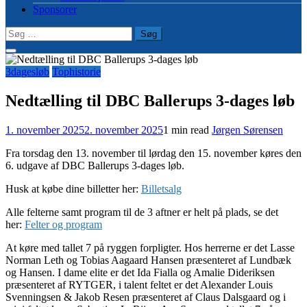
Sponsorer
Søg
efter:
3dagesløb
Tophistorie
Nedtælling til DBC Ballerups 3-dages løb
1. november 2025
2. november 2025
1 min read
Jørgen Sørensen
Fra torsdag den 13. november til lørdag den 15. november køres den
6. udgave af DBC Ballerups 3-dages løb.
Husk at købe dine billetter her:
Billetsalg
Alle felterne samt program til de 3 aftner er helt på plads, se det
her:
Felter og program
At køre med tallet 7 på ryggen forpligter. Hos herrerne er det Lasse
Norman Leth og Tobias Aagaard Hansen præsenteret af Lundbæk
og Hansen. I dame elite er det Ida Fialla og Amalie Dideriksen
præsenteret af RYTGER, i talent feltet er det Alexander Louis
Svenningsen & Jakob Resen præsenteret af Claus Dalsgaard og i