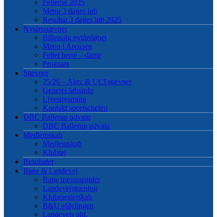
Felterne 2025
Menu 3 dages løb
Resultat 3 dages løb 2025
Nytårsstævnet
Billetsalg nytårsløbet
Menu i Arenaen
Feltet herre – dame
Program
Stævner
25/26 – Alm. & UCI stævner
Generel løbsinfo
Livestreaming
Kontakt sportschefen
DBC Ballerup udvalg
DBC Ballerup udvalg
Medlemskab
Medlemskab
Klubtøj
Resultater
Bane & Landevej
Bane træningstider
Landevejstræning
Klubmesterskab
B&U afdelingen
Landevejs afd.