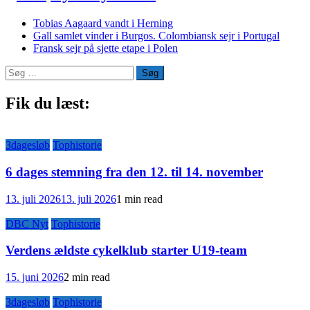
Tobias Aagaard vandt i Herning
Gall samlet vinder i Burgos. Colombiansk sejr i Portugal
Fransk sejr på sjette etape i Polen
Søg
efter:
Fik du læst:
3dagesløb
Tophistorie
6 dages stemning fra den 12. til 14. november
13. juli 2026
13. juli 2026
1 min read
DBC Nyt
Tophistorie
Verdens ældste cykelklub starter U19-team
15. juni 2026
2 min read
3dagesløb
Tophistorie