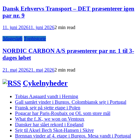
Dansk Erhvervs Transport – DET præsenterer igen
par nr. 9
11. juni 2026
11. juni 2026
2 min read
3dagesløb
Tophistorie
NORDIC CARBON A/S præsenterer par nr. 1 til 3-
dages løbet
21. maj 2026
21. maj 2026
2 min read
Cykelnyheder
Tobias Aagaard vandt i Herning
Gall samlet vinder i Burgos. Colombiansk sejr i Portugal
Fransk sejr på sjette etape i Polen
Pogacar har Paris-Roubaix og OL som store mål
What the f..K, we won on Ventoux
Dansker har slået rekord i England
Sejr til Aksel Bech Skot-Hansen i Skive
Brennan vinder af 4. etape i Burgos. Mesa vandt i Portugal