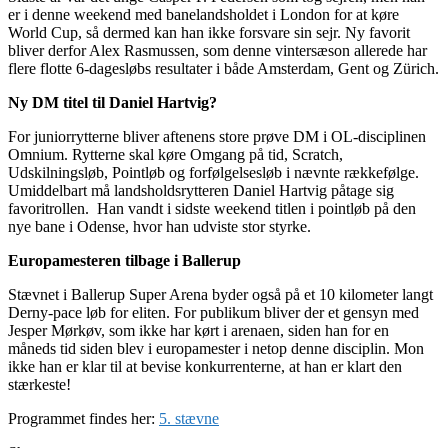
er i denne weekend med banelandsholdet i London for at køre
World Cup, så dermed kan han ikke forsvare sin sejr. Ny favorit
bliver derfor Alex Rasmussen, som denne vintersæson allerede har
flere flotte 6-dagesløbs resultater i både Amsterdam, Gent og Zürich.
Ny DM titel til Daniel Hartvig?
For juniorrytterne bliver aftenens store prøve DM i OL-disciplinen
Omnium. Rytterne skal køre Omgang på tid, Scratch,
Udskilningsløb, Pointløb og forfølgelsesløb i nævnte rækkefølge.
Umiddelbart må landsholdsrytteren Daniel Hartvig påtage sig
favoritrollen. Han vandt i sidste weekend titlen i pointløb på den
nye bane i Odense, hvor han udviste stor styrke.
Europamesteren tilbage i Ballerup
Stævnet i Ballerup Super Arena byder også på et 10 kilometer langt
Derny-pace løb for eliten. For publikum bliver der et gensyn med
Jesper Mørkøv, som ikke har kørt i arenaen, siden han for en
måneds tid siden blev i europamester i netop denne disciplin. Mon
ikke han er klar til at bevise konkurrenterne, at han er klart den
stærkeste!
Programmet findes her:
5. stævne