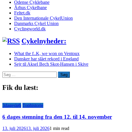
Odense Cyklebane
Århus Cykelbane
Feltet.dk
Den Internationale CykelUnion
Danmarks Cykel Union
Cyclingworld.dk
Cykelnyheder:
What the f..K, we won on Ventoux
Dansker har slået rekord i England
Sejr til Aksel Bech Skot-Hansen i Skive
Søg
efter:
Fik du læst:
3dagesløb
Tophistorie
6 dages stemning fra den 12. til 14. november
13. juli 2026
13. juli 2026
1 min read