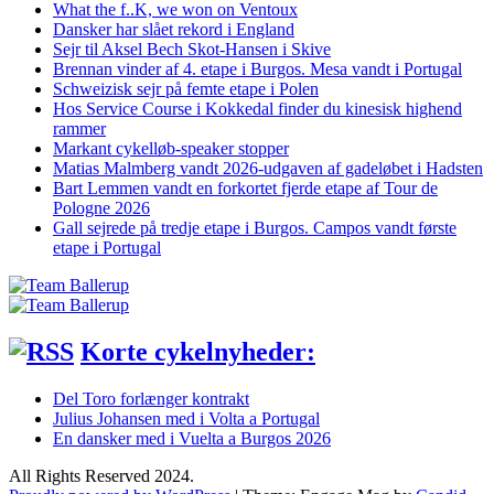
What the f..K, we won on Ventoux
Dansker har slået rekord i England
Sejr til Aksel Bech Skot-Hansen i Skive
Brennan vinder af 4. etape i Burgos. Mesa vandt i Portugal
Schweizisk sejr på femte etape i Polen
Hos Service Course i Kokkedal finder du kinesisk highend
rammer
Markant cykelløb-speaker stopper
Matias Malmberg vandt 2026-udgaven af gadeløbet i Hadsten
Bart Lemmen vandt en forkortet fjerde etape af Tour de
Pologne 2026
Gall sejrede på tredje etape i Burgos. Campos vandt første
etape i Portugal
Korte cykelnyheder:
Del Toro forlænger kontrakt
Julius Johansen med i Volta a Portugal
En dansker med i Vuelta a Burgos 2026
All Rights Reserved 2024.