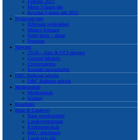
Felterne 2025
Menu 3 dages løb
Resultat 3 dages løb 2025
Nytårsstævnet
Billetsalg nytårsløbet
Menu i Arenaen
Feltet herre – dame
Program
Stævner
25/26 – Alm. & UCI stævner
Generel løbsinfo
Livestreaming
Kontakt sportschefen
DBC Ballerup udvalg
DBC Ballerup udvalg
Medlemskab
Medlemskab
Klubtøj
Resultater
Bane & Landevej
Bane træningstider
Landevejstræning
Klubmesterskab
B&U afdelingen
Landevejs afd.