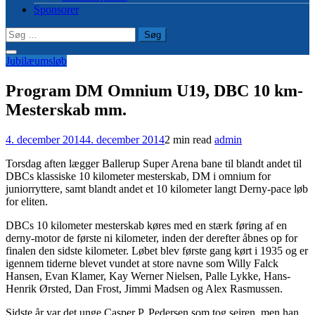
Sponsorer
Søg
efter:
Jubilæumsløb
Program DM Omnium U19, DBC 10 km-
Mesterskab mm.
4. december 2014
4. december 2014
2 min read
admin
Torsdag aften lægger Ballerup Super Arena bane til blandt andet til
DBCs klassiske 10 kilometer mesterskab, DM i omnium for
juniorryttere, samt blandt andet et 10 kilometer langt Derny-pace løb
for eliten.
DBCs 10 kilometer mesterskab køres med en stærk føring af en
derny-motor de første ni kilometer, inden der derefter åbnes op for
finalen den sidste kilometer. Løbet blev første gang kørt i 1935 og er
igennem tiderne blevet vundet at store navne som Willy Falck
Hansen, Evan Klamer, Kay Werner Nielsen, Palle Lykke, Hans-
Henrik Ørsted, Dan Frost, Jimmi Madsen og Alex Rasmussen.
Sidste år var det unge Casper P. Pedersen som tog sejren, men han