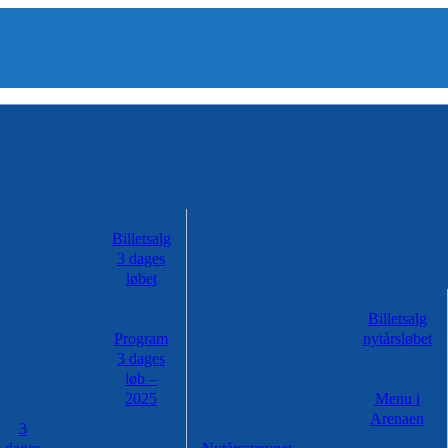
Billetsalg
3 dages
løbet
Billetsalg
Program
nytårsløbet
3 dages
løb –
2025
Menu i
Arenaen
3