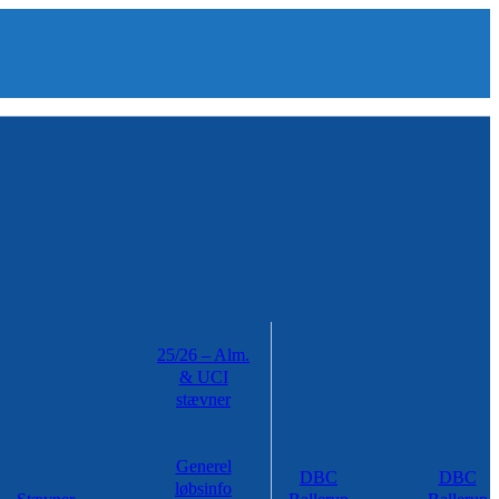
25/26 – Alm.
& UCI
stævner
Generel
DBC
DBC
løbsinfo