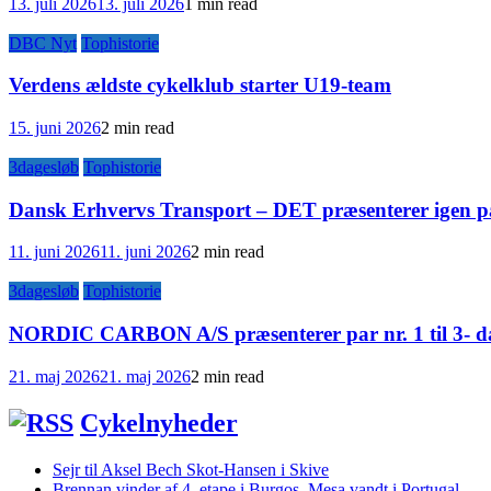
13. juli 2026
13. juli 2026
1 min read
DBC Nyt
Tophistorie
Verdens ældste cykelklub starter U19-team
15. juni 2026
2 min read
3dagesløb
Tophistorie
Dansk Erhvervs Transport – DET præsenterer igen pa
11. juni 2026
11. juni 2026
2 min read
3dagesløb
Tophistorie
NORDIC CARBON A/S præsenterer par nr. 1 til 3- da
21. maj 2026
21. maj 2026
2 min read
Cykelnyheder
Sejr til Aksel Bech Skot-Hansen i Skive
Brennan vinder af 4. etape i Burgos. Mesa vandt i Portugal