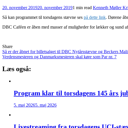
20. november 2019
20. november 2019
1 min read
Kenneth Møller Kr
Så kan programmet til torsdagens stævne ses
på dette link
. Dørene åbn
DBC Caféen er åben med masser af muligheder for lækker og sund a
Share
Indlægsnavigation
Så er der åbnet for billetsalget til DBC Nytårsstævne og Beckers Mal
Verdensmesteren og Danmarksmesteren skal køre som Par nr. 7
Læs også:
Program klar til torsdagens 145 års j
5. maj 2026
5. maj 2026
Livestreaming fra torsdagens UCI-stæ