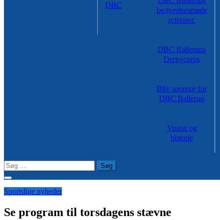
DBC Ballerups
DBC
bestyrelsesmøde
referater.
DBC Ballerups
Dernycorps
Bliv sponsor for
DBC Ballerup
Vision og
historie
Søg
efter:
Sportslige nyheder
Se program til torsdagens stævne