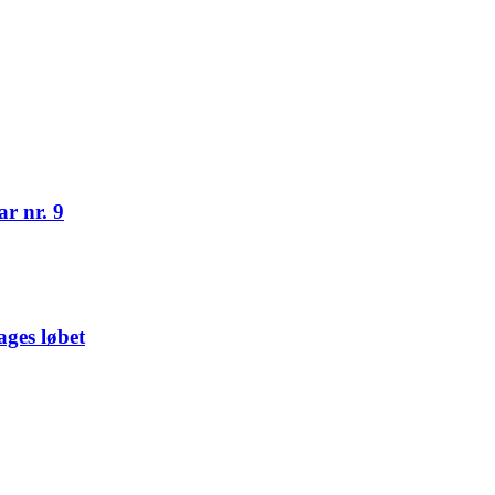
r nr. 9
ges løbet