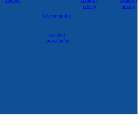
Stævner
Ballerup
Ballerup
udvalg
udvalg
Livestreaming
Kontakt
sportschefen