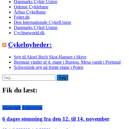
Danmarks Cykle Union
Odense Cyklebane
Århus Cykelbane
Feltet.dk
Den Internationale CykelUnion
Danmarks Cykel Union
Cyclingworld.dk
Cykelnyheder:
Sejr til Aksel Bech Skot-Hansen i Skive
Brennan vinder af 4. etape i Burgos. Mesa vandt i Portugal
Schweizisk sejr på femte etape i Polen
Søg
efter:
Fik du læst:
3dagesløb
Tophistorie
6 dages stemning fra den 12. til 14. november