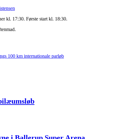
istensen
er kl. 17:30. Første start kl. 18:30.
ftenmad.
ings 100 km internationale parløb
ubilæumsløb
vne i Ballerup Super Arena