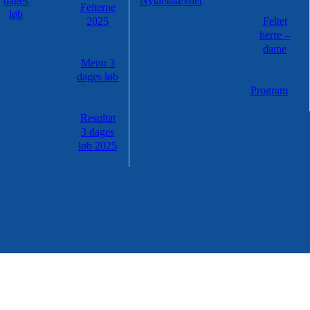
dages
Nytårsstævnet
Felterne
løb
2025
Feltet
herre –
dame
Menu 3
dages løb
Program
Resultat
3 dages
løb 2025