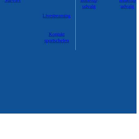
Stævner
Ballerup
Ballerup
udvalg
udvalg
Livestreaming
Kontakt
sportschefen