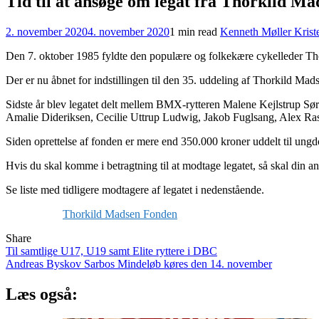
Tid til at ansøge om legat fra Thorkild M
2. november 2020
4. november 2020
1 min read
Kenneth Møller Krist
Den 7. oktober 1985 fyldte den populære og folkekære cykelleder Tho
Der er nu åbnet for indstillingen til den 35. uddeling af Thorkild M
Sidste år blev legatet delt mellem BMX-rytteren Malene Kejlstrup Sør
Amalie Dideriksen, Cecilie Uttrup Ludwig, Jakob Fuglsang, Alex R
Siden oprettelse af fonden er mere end 350.000 kroner uddelt til ung
Hvis du skal komme i betragtning til at modtage legatet, så skal di
Se liste med tidligere modtagere af legatet i nedenstående.
Thorkild Madsen Fonden
Share
Indlægsnavigation
Til samtlige U17, U19 samt Elite ryttere i DBC
Andreas Byskov Sarbos Mindeløb køres den 14. november
Læs også: