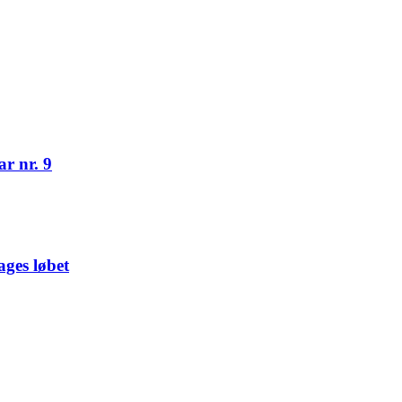
r nr. 9
ges løbet