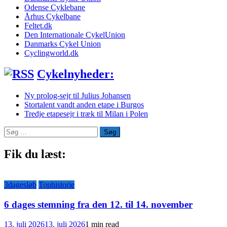
Odense Cyklebane
Århus Cykelbane
Feltet.dk
Den Internationale CykelUnion
Danmarks Cykel Union
Cyclingworld.dk
Cykelnyheder:
Ny prolog-sejr til Julius Johansen
Stortalent vandt anden etape i Burgos
Tredje etapesejr i træk til Milan i Polen
Søg
efter:
Fik du læst:
3dagesløb
Tophistorie
6 dages stemning fra den 12. til 14. november
13. juli 2026
13. juli 2026
1 min read