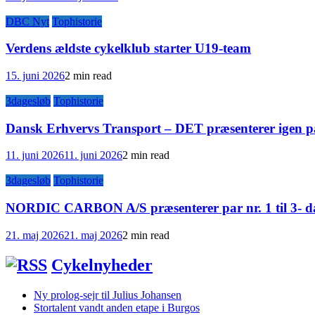
DBC Nyt
Tophistorie
Verdens ældste cykelklub starter U19-team
15. juni 2026
2 min read
3dagesløb
Tophistorie
Dansk Erhvervs Transport – DET præsenterer igen pa
11. juni 2026
11. juni 2026
2 min read
3dagesløb
Tophistorie
NORDIC CARBON A/S præsenterer par nr. 1 til 3- da
21. maj 2026
21. maj 2026
2 min read
Cykelnyheder
Ny prolog-sejr til Julius Johansen
Stortalent vandt anden etape i Burgos