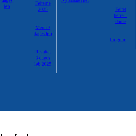
dages
Nytårsstævnet
Felterne
løb
2025
Feltet
herre –
dame
Menu 3
dages løb
Program
Resultat
3 dages
løb 2025