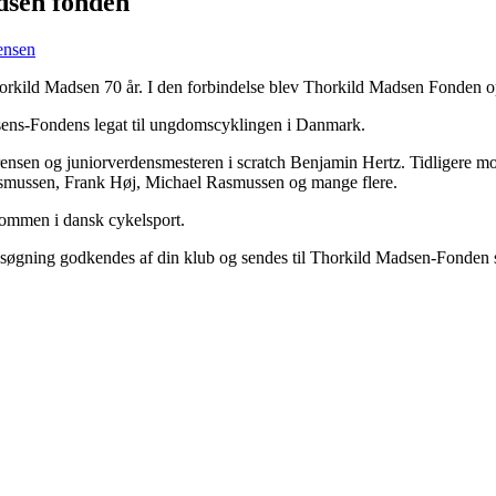
adsen fonden
ensen
rkild Madsen 70 år. I den forbindelse blev Thorkild Madsen Fonden op
adsens-Fondens legat til ungdomscyklingen i Danmark.
ensen og juniorverdensmesteren i scratch Benjamin Hertz. Tidligere mo
asmussen, Frank Høj, Michael Rasmussen og mange flere.
dommen i dansk cykelsport.
n ansøgning godkendes af din klub og sendes til Thorkild Madsen-Fonde