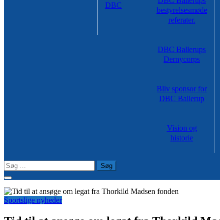
DBC Ballerups
DBC
bestyrelsesmøde
referater.
DBC Ballerups
Dernycorps
Bliv sponsor for
DBC Ballerup
Vision og
historie
Søg
efter:
Sportslige nyheder