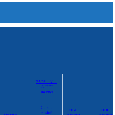
25/26 – Alm.
& UCI
stævner
Generel
DBC
DBC
løbsinfo