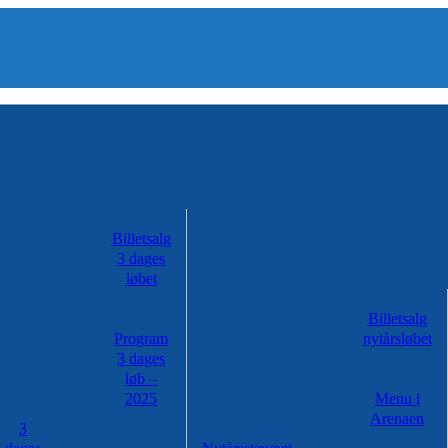
Billetsalg
3 dages
løbet
Billetsalg
Program
nytårsløbet
3 dages
løb –
2025
Menu i
Arenaen
3