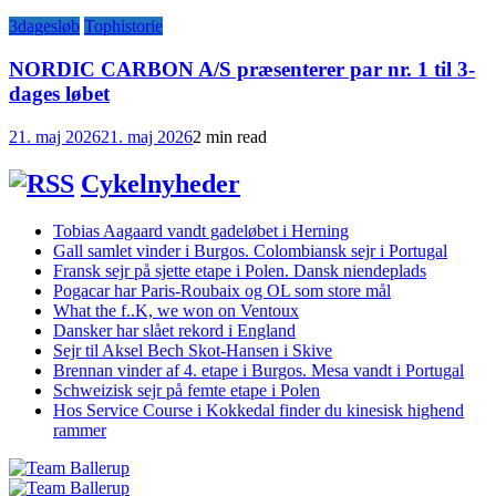
3dagesløb
Tophistorie
NORDIC CARBON A/S præsenterer par nr. 1 til 3-
dages løbet
21. maj 2026
21. maj 2026
2 min read
Cykelnyheder
Tobias Aagaard vandt gadeløbet i Herning
Gall samlet vinder i Burgos. Colombiansk sejr i Portugal
Fransk sejr på sjette etape i Polen. Dansk niendeplads
Pogacar har Paris-Roubaix og OL som store mål
What the f..K, we won on Ventoux
Dansker har slået rekord i England
Sejr til Aksel Bech Skot-Hansen i Skive
Brennan vinder af 4. etape i Burgos. Mesa vandt i Portugal
Schweizisk sejr på femte etape i Polen
Hos Service Course i Kokkedal finder du kinesisk highend
rammer