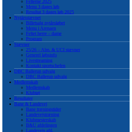
Felterne 2025
Menu 3 dages løb
Resultat 3 dages løb 2025
Nytårsstævnet
Billetsalg nytårsløbet
Menu i Arenaen
Feltet herre – dame
Program
Stævner
25/26 – Alm. & UCI stævner
Generel løbsinfo
Livestreaming
Kontakt sportschefen
DBC Ballerup udvalg
DBC Ballerup udvalg
Medlemskab
Medlemskab
Klubtøj
Resultater
Bane & Landevej
Bane træningstider
Landevejstræning
Klubmesterskab
B&U afdelingen
Landevejs afd.