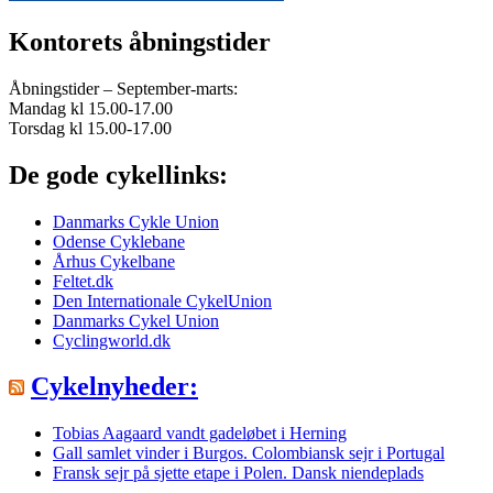
Kontorets åbningstider
Åbningstider – September-marts:
Mandag kl 15.00-17.00
Torsdag kl 15.00-17.00
De gode cykellinks:
Danmarks Cykle Union
Odense Cyklebane
Århus Cykelbane
Feltet.dk
Den Internationale CykelUnion
Danmarks Cykel Union
Cyclingworld.dk
Cykelnyheder:
Tobias Aagaard vandt gadeløbet i Herning
Gall samlet vinder i Burgos. Colombiansk sejr i Portugal
Fransk sejr på sjette etape i Polen. Dansk niendeplads