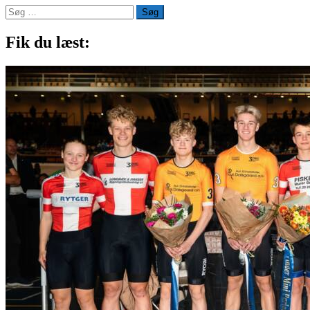
Søg
efter:
Fik du læst: