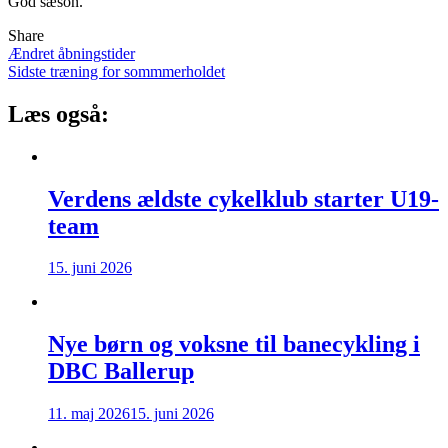
God sæson.
Share
Indlægsnavigation
Ændret åbningstider
Sidste træning for sommmerholdet
Læs også:
Verdens ældste cykelklub starter U19-
team
15. juni 2026
Nye børn og voksne til banecykling i
DBC Ballerup
11. maj 2026
15. juni 2026