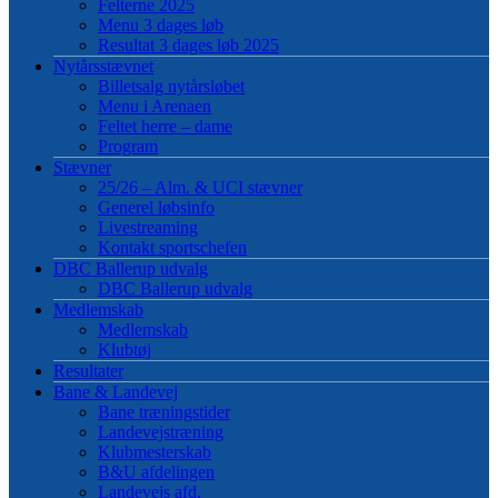
Felterne 2025
Menu 3 dages løb
Resultat 3 dages løb 2025
Nytårsstævnet
Billetsalg nytårsløbet
Menu i Arenaen
Feltet herre – dame
Program
Stævner
25/26 – Alm. & UCI stævner
Generel løbsinfo
Livestreaming
Kontakt sportschefen
DBC Ballerup udvalg
DBC Ballerup udvalg
Medlemskab
Medlemskab
Klubtøj
Resultater
Bane & Landevej
Bane træningstider
Landevejstræning
Klubmesterskab
B&U afdelingen
Landevejs afd.