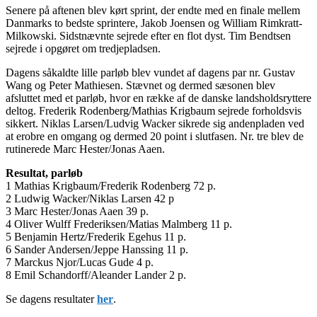
Senere på aftenen blev kørt sprint, der endte med en finale mellem
Danmarks to bedste sprintere, Jakob Joensen og William Rimkratt-
Milkowski. Sidstnævnte sejrede efter en flot dyst. Tim Bendtsen
sejrede i opgøret om tredjepladsen.
Dagens såkaldte lille parløb blev vundet af dagens par nr. Gustav
Wang og Peter Mathiesen. Stævnet og dermed sæsonen blev
afsluttet med et parløb, hvor en række af de danske landsholdsryttere
deltog. Frederik Rodenberg/Mathias Krigbaum sejrede forholdsvis
sikkert. Niklas Larsen/Ludvig Wacker sikrede sig andenpladen ved
at erobre en omgang og dermed 20 point i slutfasen. Nr. tre blev de
rutinerede Marc Hester/Jonas Aaen.
Resultat, parløb
1 Mathias Krigbaum/Frederik Rodenberg 72 p.
2 Ludwig Wacker/Niklas Larsen 42 p
3 Marc Hester/Jonas Aaen 39 p.
4 Oliver Wulff Frederiksen/Matias Malmberg 11 p.
5 Benjamin Hertz/Frederik Egehus 11 p.
6 Sander Andersen/Jeppe Hanssing 11 p.
7 Marckus Njor/Lucas Gude 4 p.
8 Emil Schandorff/Aleander Lander 2 p.
Se dagens resultater
her
.