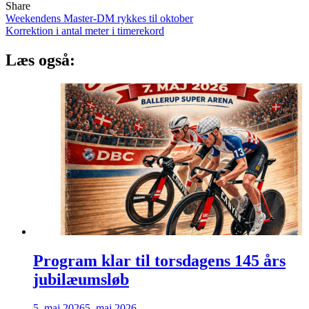
Share
Indlægsnavigation
Weekendens Master-DM rykkes til oktober
Korrektion i antal meter i timerekord
Læs også:
Program klar til torsdagens 145 års
jubilæumsløb
5. maj 2026
5. maj 2026