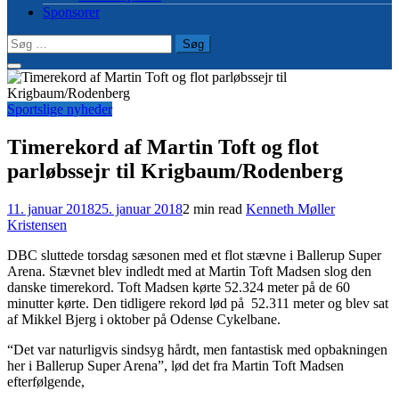
Sponsorer
Søg
efter:
Sportslige nyheder
Timerekord af Martin Toft og flot
parløbssejr til Krigbaum/Rodenberg
11. januar 2018
25. januar 2018
2 min read
Kenneth Møller
Kristensen
DBC sluttede torsdag sæsonen med et flot stævne i Ballerup Super
Arena. Stævnet blev indledt med at Martin Toft Madsen slog den
danske timerekord. Toft Madsen kørte
52.324 meter på de 60
minutter kørte. Den tidligere rekord lød på
52.311 meter og blev sat
af Mikkel Bjerg i oktober på Odense Cykelbane.
“Det var naturligvis sindsyg hårdt, men fantastisk med opbakningen
her i Ballerup Super Arena”, lød det fra Martin Toft Madsen
efterfølgende,