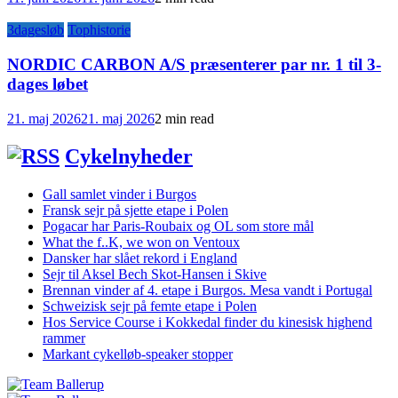
3dagesløb
Tophistorie
NORDIC CARBON A/S præsenterer par nr. 1 til 3-
dages løbet
21. maj 2026
21. maj 2026
2 min read
Cykelnyheder
Gall samlet vinder i Burgos
Fransk sejr på sjette etape i Polen
Pogacar har Paris-Roubaix og OL som store mål
What the f..K, we won on Ventoux
Dansker har slået rekord i England
Sejr til Aksel Bech Skot-Hansen i Skive
Brennan vinder af 4. etape i Burgos. Mesa vandt i Portugal
Schweizisk sejr på femte etape i Polen
Hos Service Course i Kokkedal finder du kinesisk highend
rammer
Markant cykelløb-speaker stopper