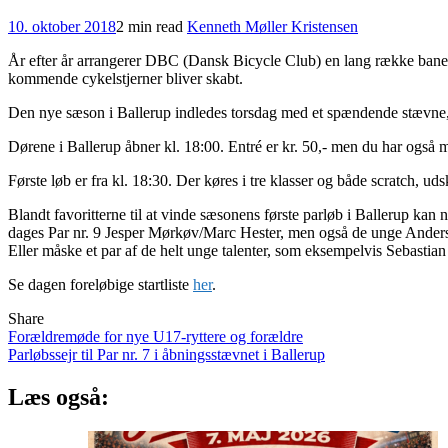
10. oktober 2018
2 min read
Kenneth Møller Kristensen
År efter år arrangerer DBC (Dansk Bicycle Club) en lang række banest
kommende cykelstjerner bliver skabt.
Den nye sæson i Ballerup indledes torsdag med et spændende stævne, d
Dørene i Ballerup åbner kl. 18:00. Entré er kr. 50,- men du har også 
Første løb er fra kl. 18:30. Der køres i tre klasser og både scratch, 
Blandt favoritterne til at vinde sæsonens første parløb i Ballerup ka
dages Par nr. 9 Jesper Mørkøv/Marc Hester, men også de unge Ande
Eller måske et par af de helt unge talenter, som eksempelvis Sebasti
Se dagen foreløbige startliste
her
.
Share
Indlægsnavigation
Forældremøde for nye U17-ryttere og forældre
Parløbssejr til Par nr. 7 i åbningsstævnet i Ballerup
Læs også: