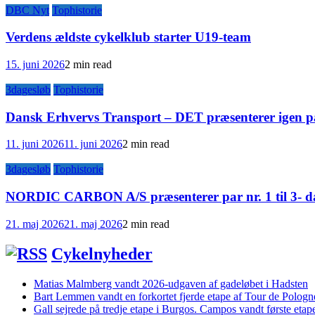
DBC Nyt
Tophistorie
Verdens ældste cykelklub starter U19-team
15. juni 2026
2 min read
3dagesløb
Tophistorie
Dansk Erhvervs Transport – DET præsenterer igen pa
11. juni 2026
11. juni 2026
2 min read
3dagesløb
Tophistorie
NORDIC CARBON A/S præsenterer par nr. 1 til 3- da
21. maj 2026
21. maj 2026
2 min read
Cykelnyheder
Matias Malmberg vandt 2026-udgaven af gadeløbet i Hadsten
Bart Lemmen vandt en forkortet fjerde etape af Tour de Polog
Gall sejrede på tredje etape i Burgos. Campos vandt første etape