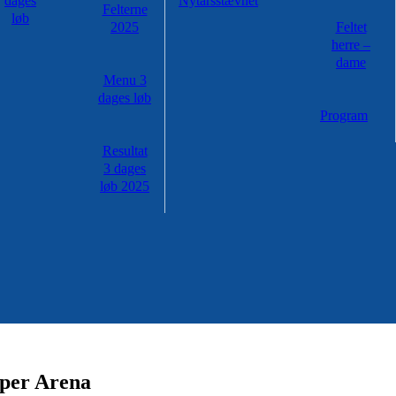
dages
Nytårsstævnet
Felterne
løb
2025
Feltet
herre –
dame
Menu 3
dages løb
Program
Resultat
3 dages
løb 2025
uper Arena