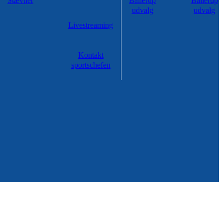
Stævner
Ballerup
Ballerup
udvalg
udvalg
Livestreaming
Kontakt
sportschefen