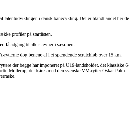
f talentudviklingen i dansk banecykling. Det er blandt andet her de
ke profiler på startlisten.
ed få adgang til alle stævner i sæsonen.
er A-rytterne dog benene af i et spændende scratchløb over 15 km.
ryttere der begge har imponeret på U19-landsholdet, det klassiske 6-
tin Mollerup, der køres med den svenske VM-rytter Oskar Palm.
erraske.