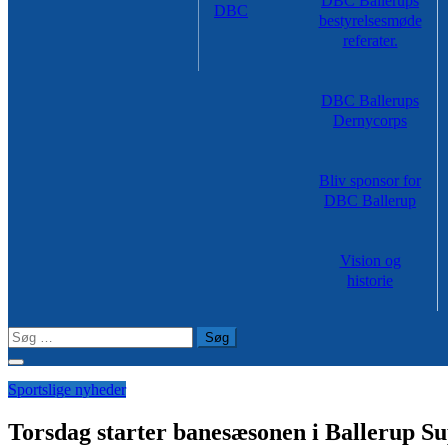
DBC Ballerups
DBC
bestyrelsesmøde
referater.
DBC Ballerups
Dernycorps
Bliv sponsor for
DBC Ballerup
Vision og
historie
Søg
efter:
Sportslige nyheder
Torsdag starter banesæsonen i Ballerup S