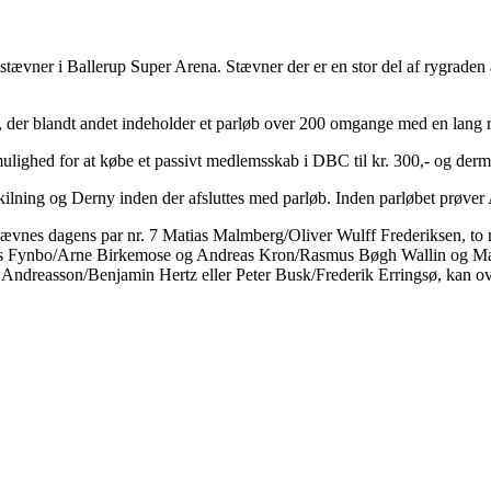
ævner i Ballerup Super Arena. Stævner der er en stor del af rygraden a
er blandt andet indeholder et parløb over 200 omgange med en lang ræk
mulighed for at købe et passivt medlemsskab i DBC til kr. 300,- og derm
udskilning og Derny inden der afsluttes med parløb. Inden parløbet prøv
n nævnes dagens par nr. 7 Matias Malmberg/Oliver Wulff Frederiksen, to 
rs Fynbo/Arne Birkemose og Andreas Kron/Rasmus Bøgh Wallin og Mar
an Andreasson/Benjamin Hertz eller Peter Busk/Frederik Erringsø, kan ov