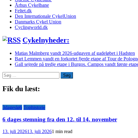
Århus Cykelbane
Feltet.dk
Den Internationale CykelUnion
Danmarks Cykel Union
Cyclingworld.dk
Cykelnyheder:
Matias Malmberg vandt 2026-udgaven af gadeløbet i Hadsten
Bart Lemmen vandt en forkortet fjerde etape af Tour de Polog
Gall sejrede på tredje etape i Burgos. Campos vandt første etape
Søg
efter:
Fik du læst:
3dagesløb
Tophistorie
6 dages stemning fra den 12. til 14. november
13. juli 2026
13. juli 2026
1 min read