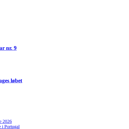
r nr. 9
ges løbet
ne 2026
 i Portugal