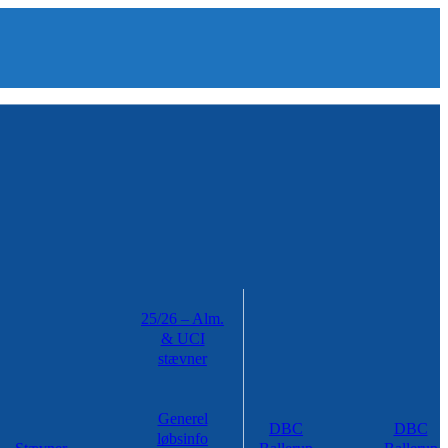
25/26 – Alm.
& UCI
stævner
Generel
DBC
DBC
løbsinfo