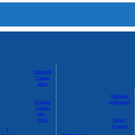
Billetsalg
3 dages
løbet
Billetsalg
Program
nytårsløbet
3 dages
løb –
2025
Menu i
Arenaen
3