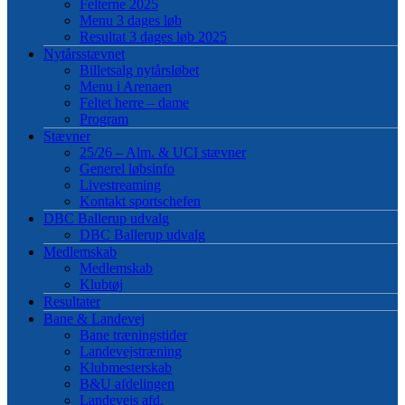
Felterne 2025
Menu 3 dages løb
Resultat 3 dages løb 2025
Nytårsstævnet
Billetsalg nytårsløbet
Menu i Arenaen
Feltet herre – dame
Program
Stævner
25/26 – Alm. & UCI stævner
Generel løbsinfo
Livestreaming
Kontakt sportschefen
DBC Ballerup udvalg
DBC Ballerup udvalg
Medlemskab
Medlemskab
Klubtøj
Resultater
Bane & Landevej
Bane træningstider
Landevejstræning
Klubmesterskab
B&U afdelingen
Landevejs afd.