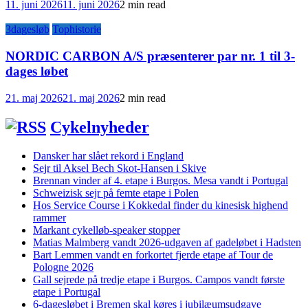
11. juni 2026
11. juni 2026
2 min read
3dagesløb
Tophistorie
NORDIC CARBON A/S præsenterer par nr. 1 til 3-
dages løbet
21. maj 2026
21. maj 2026
2 min read
Cykelnyheder
Dansker har slået rekord i England
Sejr til Aksel Bech Skot-Hansen i Skive
Brennan vinder af 4. etape i Burgos. Mesa vandt i Portugal
Schweizisk sejr på femte etape i Polen
Hos Service Course i Kokkedal finder du kinesisk highend
rammer
Markant cykelløb-speaker stopper
Matias Malmberg vandt 2026-udgaven af gadeløbet i Hadsten
Bart Lemmen vandt en forkortet fjerde etape af Tour de
Pologne 2026
Gall sejrede på tredje etape i Burgos. Campos vandt første
etape i Portugal
6-dagesløbet i Bremen skal køres i jubilæumsudgave