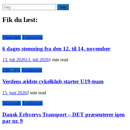
Søg
efter:
Fik du læst:
3dagesløb
Tophistorie
6 dages stemning fra den 12. til 14. november
13. juli 2026
13. juli 2026
1 min read
DBC Nyt
Tophistorie
Verdens ældste cykelklub starter U19-team
15. juni 2026
2 min read
3dagesløb
Tophistorie
Dansk Erhvervs Transport – DET præsenterer igen
par nr. 9