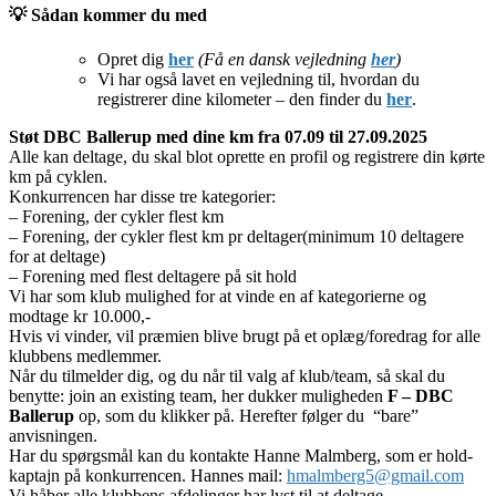
💡 Sådan kommer du med
Opret dig
her
(Få en dansk vejledning
her
)
Vi har også lavet en vejledning til, hvordan du
registrerer dine kilometer – den finder du
her
.
Støt DBC Ballerup med dine km fra 07.09 til 27.09.2025
Alle kan deltage, du skal blot oprette en profil og registrere din kørte
km på cyklen.
Konkurrencen har disse tre kategorier:
– Forening, der cykler flest km
– Forening, der cykler flest km pr deltager(minimum 10 deltagere
for at deltage)
– Forening med flest deltagere på sit hold
Vi har som klub mulighed for at vinde en af kategorierne og
modtage kr 10.000,-
Hvis vi vinder, vil præmien blive brugt på et oplæg/foredrag for alle
klubbens medlemmer.
Når du tilmelder dig, og du når til valg af klub/team, så skal du
benytte: join an existing team, her dukker muligheden
F – DBC
Ballerup
op, som du klikker på. Herefter følger du “bare”
anvisningen.
Har du spørgsmål kan du kontakte Hanne Malmberg, som er hold-
kaptajn på konkurrencen. Hannes mail:
hmalmberg5@gmail.com
Vi håber alle klubbens afdelinger har lyst til at deltage.