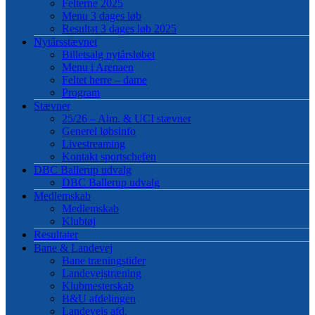
Felterne 2025
Menu 3 dages løb
Resultat 3 dages løb 2025
Nytårsstævnet
Billetsalg nytårsløbet
Menu i Arenaen
Feltet herre – dame
Program
Stævner
25/26 – Alm. & UCI stævner
Generel løbsinfo
Livestreaming
Kontakt sportschefen
DBC Ballerup udvalg
DBC Ballerup udvalg
Medlemskab
Medlemskab
Klubtøj
Resultater
Bane & Landevej
Bane træningstider
Landevejstræning
Klubmesterskab
B&U afdelingen
Landevejs afd.