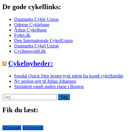
De gode cykellinks:
Danmarks Cykle Union
Odense Cyklebane
Århus Cykelbane
Feltet.dk
Den Internationale CykelUnion
Danmarks Cykel Union
Cyclingworld.dk
Cykelnyheder:
Soudal Quick Step henter tysk talent fra kendt cykelfamilie
Ny prolog-sejr til Julius Johansen
Stortalent vandt anden etape i Burgos
Søg
efter:
Fik du læst:
3dagesløb
Tophistorie