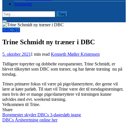
Sponsorer
Søg
efter:
DBC Nyt
Trine Schmidt ny træner i DBC
5. oktober 2021
1 min read
Kenneth Møller Kristensen
Tidligere toprytter og dobbelte europamester, Trine Schmidt, er
blevet tilknyttet som DBC som træner, og har første træning nu på
torsdag.
Trines primære fokus vil være på pige/dameryttere, der gerne vil
lære at køre parløb. Til start vil Trine være der til torsdagstræninger,
men hvis der er mange pige/dameryttere vil træningen kunne
udvides med evt. weekend træning.
Velkommen til Trine.
Share
Indlægsnavigation
Borgmester skyder DBCs 3-dagesløb igang
DBCs Årsberetning online her