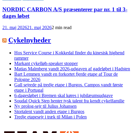
NORDIC CARBON A/S præsenterer par nr. 1 til 3-
dages løbet
21. maj 2026
21. maj 2026
2 min read
Cykelnyheder
Hos Service Course i Kokkedal finder du kinesisk highend
rammer
Markant cykelløb-speaker stopper
Matias Malmberg vandt 2026-udgaven af gadeløbet i Hadsten
Bart Lemmen vandt en forkortet fjerde etape af Tour de
Pologne 2026
Gall sejrede på tredje etape i Burgos. Campos vandt første
etape i Portugal
6-dagesløbet i Bremen skal køres i jubilæumsudgave
Soudal Quick Step henter tysk talent fra kendt cykelfamilie
Ny prolog-sejr til Julius Johansen
Stortalent vandt anden etape i Burgos
Tredje etapesejr i træk til Milan i Polen