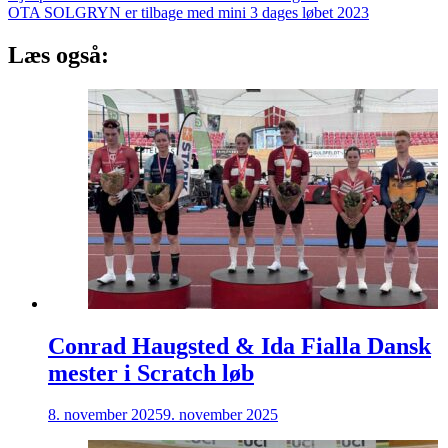
OTA SOLGRYN er tilbage med mini 3 dages løbet 2023
Læs også:
Conrad Haugsted & Ida Fialla Dansk
mester i Scratch løb
8. november 2025
9. november 2025