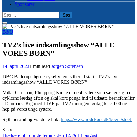
Sponsorer
Søg
efter:
B&U
TV2’s live indsamlingsshow “ALLE
VORES BØRN”
14. april 2023
1 min read
Jørgen Sørensen
DBC Ballerups børne cykelryttere stiller til start i TV2’s live
indsamlingsshow “ALLE VORES BØRN”
Milla, Christian, Philipp og Krelle er de 4 ryttere som sætter sig på
cyklerne lørdag aften og skal køre penge ind til udsatte børnefamilier
i Danmark. Kig med LIVE på TV2 i morgen lørdag kl. 20.00 og
hep på vores unge ryttere.
Støt indsamling via dette link:
https://www.rodekors.dk/boern/stoet
Share
Indlægsnavigation
Hjælpere til Tour de femina den 12. & 13. august