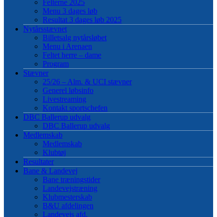
Felterne 2025
Menu 3 dages løb
Resultat 3 dages løb 2025
Nytårsstævnet
Billetsalg nytårsløbet
Menu i Arenaen
Feltet herre – dame
Program
Stævner
25/26 – Alm. & UCI stævner
Generel løbsinfo
Livestreaming
Kontakt sportschefen
DBC Ballerup udvalg
DBC Ballerup udvalg
Medlemskab
Medlemskab
Klubtøj
Resultater
Bane & Landevej
Bane træningstider
Landevejstræning
Klubmesterskab
B&U afdelingen
Landevejs afd.