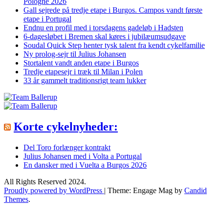
Pologne 2026
Gall sejrede på tredje etape i Burgos. Campos vandt første
etape i Portugal
Endnu en profil med i torsdagens gadeløb i Hadsten
6-dagesløbet i Bremen skal køres i jubilæumsudgave
Soudal Quick Step henter tysk talent fra kendt cykelfamilie
Ny prolog-sejr til Julius Johansen
Stortalent vandt anden etape i Burgos
Tredje etapesejr i træk til Milan i Polen
33 år gammelt traditionsrigt team lukker
Korte cykelnyheder:
Del Toro forlænger kontrakt
Julius Johansen med i Volta a Portugal
En dansker med i Vuelta a Burgos 2026
All Rights Reserved 2024.
Proudly powered by WordPress
|
Theme: Engage Mag by
Candid
Themes
.