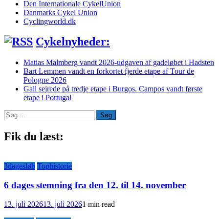
Den Internationale CykelUnion
Danmarks Cykel Union
Cyclingworld.dk
Cykelnyheder:
Matias Malmberg vandt 2026-udgaven af gadeløbet i Hadsten
Bart Lemmen vandt en forkortet fjerde etape af Tour de
Pologne 2026
Gall sejrede på tredje etape i Burgos. Campos vandt første
etape i Portugal
Søg
efter:
Fik du læst:
3dagesløb
Tophistorie
6 dages stemning fra den 12. til 14. november
13. juli 2026
13. juli 2026
1 min read