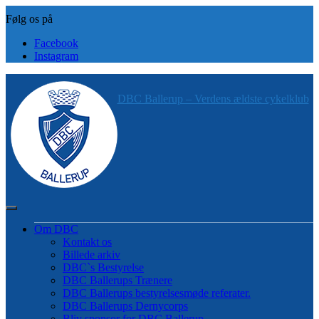
Skip
to
content
Facebook
Instagram
DBC Ballerup – Verdens ældste cykelklub
Om DBC
Kontakt os
Billede arkiv
DBC`s Bestyrelse
DBC Ballerups Trænere
DBC Ballerups bestyrelsesmøde referater.
DBC Ballerups Dernycorps
Bliv sponsor for DBC Ballerup