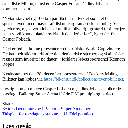
canadiske Milton, danskerne Casper Folsach/Julius Johansen,
kommer til start.
“Nytårsstævnet og 100 km parløbet har udviklet sig til et helt
specielt event med masser af tilskuere og fantastisk stemning. Vi
glæder os, og selvom feltet ser ud til at blive rigtigt stærkt, så tror jeg
på at vi vil kunne blande os blandt de allerbedste”, lyder det fra
Casper Folsach.
“Det er fedt at kunne præsenterer et par friske World Cup vindere.
De kan helt sikkert udfordre de udenlandske stjerner, og skal måske
regnes som favoritter på dagen”, forklarer løbets sportschef Kenneth
Røpke.
Nytårsstævnet den 28. december præsenteres af Beckers Maling.
Billetter kan købes via
https://bikenrun.dk/collections/event-billetter
.
I øvrigt kan du opleve Casper Folsach og Julius Johansen allerede
torsdag i Ballerup Super Arena i både DM pointløb og parløb.
Share
Indlægsnavigation
Se torsdagens stævne i Ballerup Super Arena her
Tidsplan for torsdagens stævne, inkl. DM pointløb
Læs også: