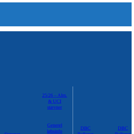
25/26 – Alm.
& UCI
stævner
Generel
DBC
DBC
løbsinfo