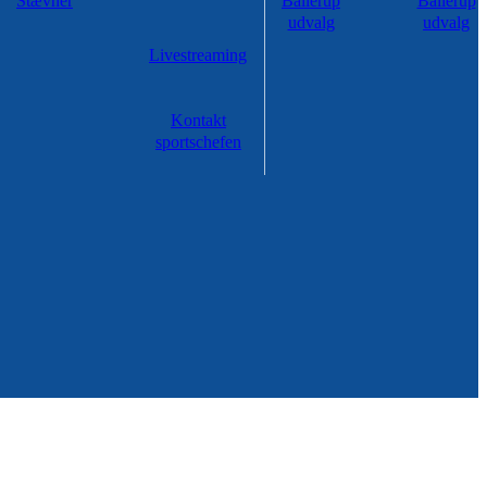
Stævner
Ballerup
Ballerup
udvalg
udvalg
Livestreaming
Kontakt
sportschefen