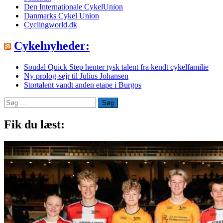
Den Internationale CykelUnion
Danmarks Cykel Union
Cyclingworld.dk
Cykelnyheder:
Soudal Quick Step henter tysk talent fra kendt cykelfamilie
Ny prolog-sejr til Julius Johansen
Stortalent vandt anden etape i Burgos
Søg
efter:
Fik du læst: