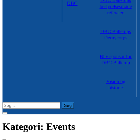
DBC Ballerups
DBC
bestyrelsesmøde
referater.
DBC Ballerups
Dernycorps
Bliv sponsor for
DBC Ballerup
Vision og
historie
Søg
efter:
Kategori:
Events