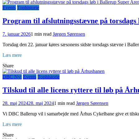
Events
Tophistorie
Program til afslutningsstævne på torsdags
7. januar 2026
1 min read
Jørgen Sørensen
Torsdag den 22. januar køres sæsonens sidste torsdags stævne i Balle
Læs mere
Share
DBC Nyt
Events
Tophistorie
Tilskud til alle licens ryttere til løb på Å
28. maj 2024
28. maj 2024
1 min read
Jørgen Sørensen
Vi DBC Ballerup vil i samarbejde med Århus Cykelbane give et tilsku
Læs mere
Share