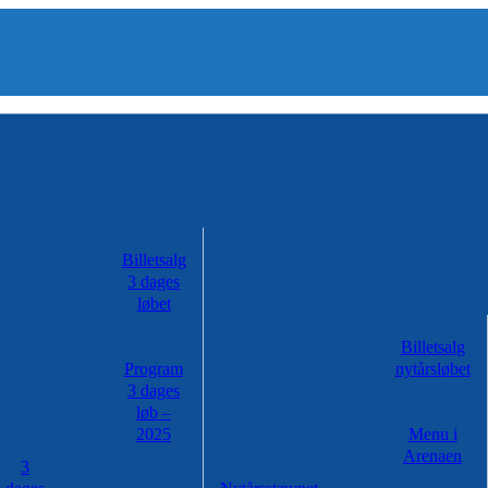
Billetsalg
3 dages
løbet
Billetsalg
Program
nytårsløbet
3 dages
løb –
2025
Menu i
Arenaen
3