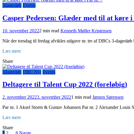
3dagesløb
Events
Casper Pedersen: Glæder med til at køre i 
10. november 2022
2 min read
Kenneth Møller Kristensen
Når der torsdag til fredag afvikles udgave nr. tre af DBCs 3-dagesl
Læs mere
Share
3dagesløb
DBC Nyt
Events
Deltagere til Talent Cup 2022 (foreløbig)
2. november 2022
3. november 2022
1 min read
Jørgen Sørensen
Par nr. 1 Aksel Storm & Gustav Johansen Par nr. 2 Alexander Louis
Læs mere
Share
1
2
…
8
Næste