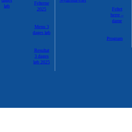
dages
Nytårsstævnet
Felterne
løb
2025
Feltet
herre –
dame
Menu 3
dages løb
Program
Resultat
3 dages
løb 2025