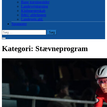
Bane træningstider
Landevejstræning
Klubmesterskab
B&U afdelingen
Landevejs afd.
Sponsorer
Søg
efter:
Kategori:
Stævneprogram