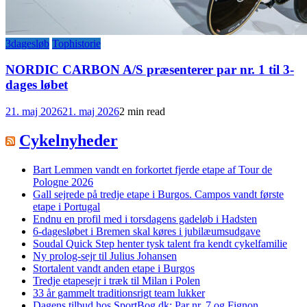
3dagesløb
Tophistorie
NORDIC CARBON A/S præsenterer par nr. 1 til 3-
dages løbet
21. maj 2026
21. maj 2026
2 min read
Cykelnyheder
Bart Lemmen vandt en forkortet fjerde etape af Tour de
Pologne 2026
Gall sejrede på tredje etape i Burgos. Campos vandt første
etape i Portugal
Endnu en profil med i torsdagens gadeløb i Hadsten
6-dagesløbet i Bremen skal køres i jubilæumsudgave
Soudal Quick Step henter tysk talent fra kendt cykelfamilie
Ny prolog-sejr til Julius Johansen
Stortalent vandt anden etape i Burgos
Tredje etapesejr i træk til Milan i Polen
33 år gammelt traditionsrigt team lukker
Dagens tilbud hos SportBog.dk: Par nr. 7 og Fignon