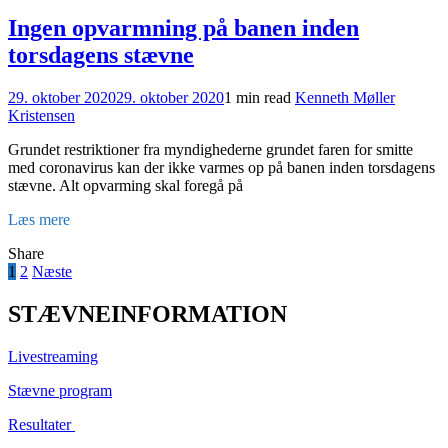
Ingen opvarmning på banen inden
torsdagens stævne
29. oktober 2020
29. oktober 2020
1 min read
Kenneth Møller
Kristensen
Grundet restriktioner fra myndighederne grundet faren for smitte
med coronavirus kan der ikke varmes op på banen inden torsdagens
stævne. Alt opvarming skal foregå på
Læs mere
Share
Indlægsinddeling
1
2
Næste
STÆVNEINFORMATION
Livestreaming
Stævne program
Resultater