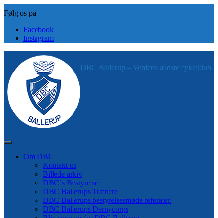
Skip
to
content
Facebook
Instagram
DBC Ballerup – Verdens ældste cykelklub
Om DBC
Kontakt os
Billede arkiv
DBC`s Bestyrelse
DBC Ballerups Trænere
DBC Ballerups bestyrelsesmøde referater.
DBC Ballerups Dernycorps
Bliv sponsor for DBC Ballerup