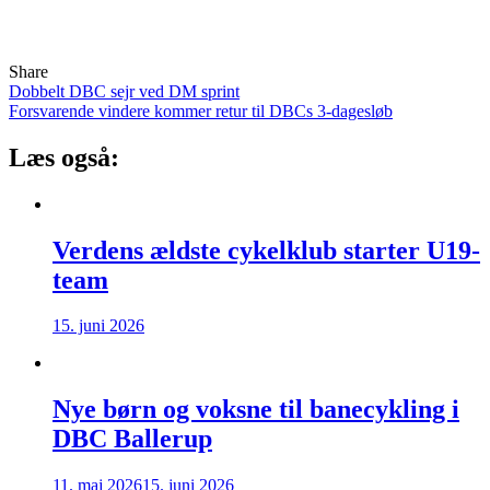
Share
Indlægsnavigation
Dobbelt DBC sejr ved DM sprint
Forsvarende vindere kommer retur til DBCs 3-dagesløb
Læs også:
Verdens ældste cykelklub starter U19-
team
15. juni 2026
Nye børn og voksne til banecykling i
DBC Ballerup
11. maj 2026
15. juni 2026