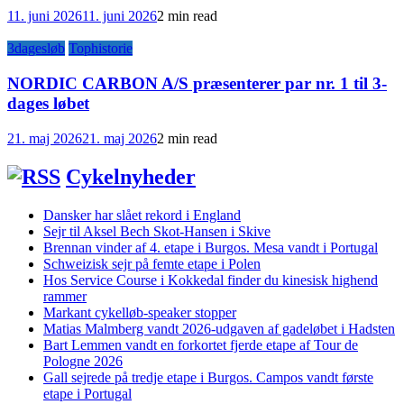
11. juni 2026
11. juni 2026
2 min read
3dagesløb
Tophistorie
NORDIC CARBON A/S præsenterer par nr. 1 til 3-
dages løbet
21. maj 2026
21. maj 2026
2 min read
Cykelnyheder
Dansker har slået rekord i England
Sejr til Aksel Bech Skot-Hansen i Skive
Brennan vinder af 4. etape i Burgos. Mesa vandt i Portugal
Schweizisk sejr på femte etape i Polen
Hos Service Course i Kokkedal finder du kinesisk highend
rammer
Markant cykelløb-speaker stopper
Matias Malmberg vandt 2026-udgaven af gadeløbet i Hadsten
Bart Lemmen vandt en forkortet fjerde etape af Tour de
Pologne 2026
Gall sejrede på tredje etape i Burgos. Campos vandt første
etape i Portugal