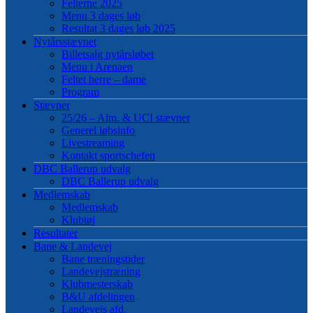
Felterne 2025
Menu 3 dages løb
Resultat 3 dages løb 2025
Nytårsstævnet
Billetsalg nytårsløbet
Menu i Arenaen
Feltet herre – dame
Program
Stævner
25/26 – Alm. & UCI stævner
Generel løbsinfo
Livestreaming
Kontakt sportschefen
DBC Ballerup udvalg
DBC Ballerup udvalg
Medlemskab
Medlemskab
Klubtøj
Resultater
Bane & Landevej
Bane træningstider
Landevejstræning
Klubmesterskab
B&U afdelingen
Landevejs afd.