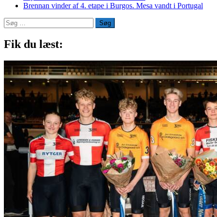
Brennan vinder af 4. etape i Burgos. Mesa vandt i Portugal
Søg
efter:
Fik du læst: