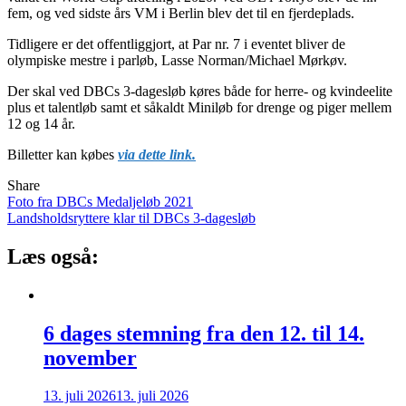
fem, og ved sidste års VM i Berlin blev det til en fjerdeplads.
Tidligere er det offentliggjort, at Par nr. 7 i eventet bliver de
olympiske mestre i parløb, Lasse Norman/Michael Mørkøv.
Der skal ved DBCs 3-dagesløb køres både for herre- og kvindeelite
plus et talentløb samt et såkaldt Miniløb for drenge og piger mellem
12 og 14 år.
Billetter kan købes
via dette link.
Share
Indlægsnavigation
Foto fra DBCs Medaljeløb 2021
Landsholdsryttere klar til DBCs 3-dagesløb
Læs også:
6 dages stemning fra den 12. til 14.
november
13. juli 2026
13. juli 2026