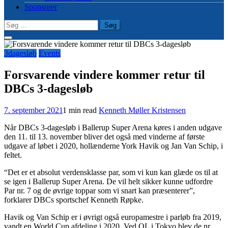
Sponsorer
Søg
efter:
3dagesløb
Events
Forsvarende vindere kommer retur til
DBCs 3-dagesløb
7. september 2021
1 min read
Kenneth Møller Kristensen
Når DBCs 3-dagesløb i Ballerup Super Arena køres i anden udgave
den 11. til 13. november bliver det også med vinderne af første
udgave af løbet i 2020, hollænderne York Havik og Jan Van Schip, i
feltet.
“Det er et absolut verdensklasse par, som vi kun kan glæde os til at
se igen i Ballerup Super Arena. De vil helt sikker kunne udfordre
Par nr. 7 og de øvrige toppar som vi snart kan præsenterer”,
forklarer DBCs sportschef Kenneth Røpke.
Havik og Van Schip er i øvrigt også europamestre i parløb fra 2019,
vandt en World Cup afdeling i 2020. Ved OL i Tokyo blev de nr.