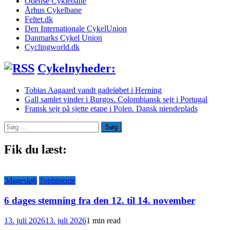
Odense Cyklebane
Århus Cykelbane
Feltet.dk
Den Internationale CykelUnion
Danmarks Cykel Union
Cyclingworld.dk
Cykelnyheder:
Tobias Aagaard vandt gadeløbet i Herning
Gall samlet vinder i Burgos. Colombiansk sejr i Portugal
Fransk sejr på sjette etape i Polen. Dansk niendeplads
Søg
efter:
Fik du læst:
3dagesløb
Tophistorie
6 dages stemning fra den 12. til 14. november
13. juli 2026
13. juli 2026
1 min read