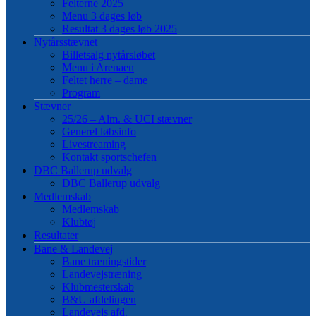
Felterne 2025
Menu 3 dages løb
Resultat 3 dages løb 2025
Nytårsstævnet
Billetsalg nytårsløbet
Menu i Arenaen
Feltet herre – dame
Program
Stævner
25/26 – Alm. & UCI stævner
Generel løbsinfo
Livestreaming
Kontakt sportschefen
DBC Ballerup udvalg
DBC Ballerup udvalg
Medlemskab
Medlemskab
Klubtøj
Resultater
Bane & Landevej
Bane træningstider
Landevejstræning
Klubmesterskab
B&U afdelingen
Landevejs afd.