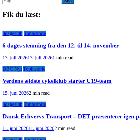
efter:
Fik du læst:
3dagesløb
Tophistorie
6 dages stemning fra den 12. til 14. november
13. juli 2026
13. juli 2026
1 min read
DBC Nyt
Tophistorie
Verdens ældste cykelklub starter U19-team
15. juni 2026
2 min read
3dagesløb
Tophistorie
Dansk Erhvervs Transport – DET præsenterer igen pa
11. juni 2026
11. juni 2026
2 min read
3dagesløb
Tophistorie