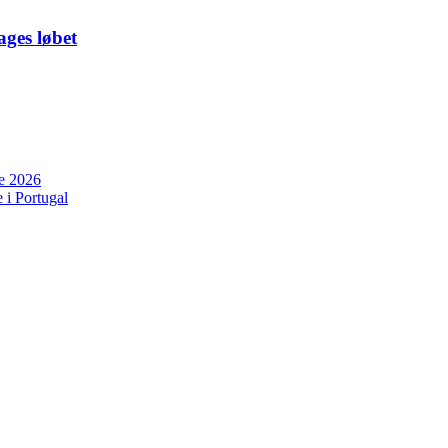
ges løbet
ne 2026
 i Portugal