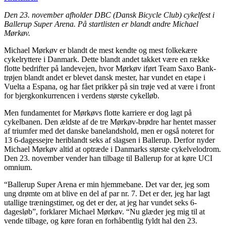
Den 23. november afholder DBC (Dansk Bicycle Club) cykelfest i
Ballerup Super Arena. På startlisten er blandt andre Michael
Mørkøv.
Michael Mørkøv er blandt de mest kendte og mest folkekære
cykelryttere i Danmark. Dette blandt andet takket være en række
flotte bedrifter på landevejen, hvor Mørkøv iført Team Saxo Bank-
trøjen blandt andet er blevet dansk mester, har vundet en etape i
Vuelta a Espana, og har fået prikker på sin trøje ved at være i front
for bjergkonkurrencen i verdens største cykelløb.
Men fundamentet for Mørkøvs flotte karriere er dog lagt på
cykelbanen. Den ældste af de tre Mørkøv-brødre har hentet masser
af triumfer med det danske banelandshold, men er også noteret for
13 6-dagessejre heriblandt seks af slagsen i Ballerup. Derfor nyder
Michael Mørkøv altid at optræde i Danmarks største cykelvelodrom.
Den 23. november vender han tilbage til Ballerup for at køre UCI
omnium.
“Ballerup Super Arena er min hjemmebane. Det var der, jeg som
ung drømte om at blive en del af par nr. 7. Det er der, jeg har lagt
utallige træningstimer, og det er der, at jeg har vundet seks 6-
dagesløb”, forklarer Michael Mørkøv. “Nu glæder jeg mig til at
vende tilbage, og køre foran en forhåbentlig fyldt hal den 23.