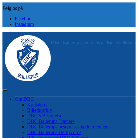
Skip
to
content
Facebook
Instagram
DBC Ballerup – Verdens ældste cykelklub
Om DBC
Kontakt os
Billede arkiv
DBC`s Bestyrelse
DBC Ballerups Trænere
DBC Ballerups bestyrelsesmøde referater.
DBC Ballerups Dernycorps
Bliv sponsor for DBC Ballerup