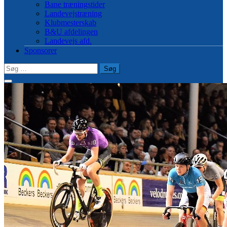
Bane træningstider
Landevejstræning
Klubmesterskab
B&U afdelingen
Landevejs afd.
Sponsorer
Søg
efter: