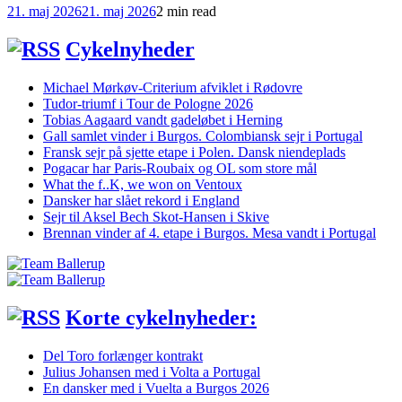
21. maj 2026
21. maj 2026
2 min read
Cykelnyheder
Michael Mørkøv-Criterium afviklet i Rødovre
Tudor-triumf i Tour de Pologne 2026
Tobias Aagaard vandt gadeløbet i Herning
Gall samlet vinder i Burgos. Colombiansk sejr i Portugal
Fransk sejr på sjette etape i Polen. Dansk niendeplads
Pogacar har Paris-Roubaix og OL som store mål
What the f..K, we won on Ventoux
Dansker har slået rekord i England
Sejr til Aksel Bech Skot-Hansen i Skive
Brennan vinder af 4. etape i Burgos. Mesa vandt i Portugal
Korte cykelnyheder:
Del Toro forlænger kontrakt
Julius Johansen med i Volta a Portugal
En dansker med i Vuelta a Burgos 2026