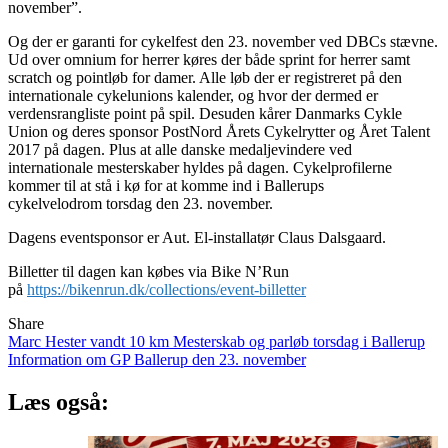
november”.
Og der er garanti for cykelfest den 23. november ved DBCs stævne.
Ud over omnium for herrer køres der både sprint for herrer samt
scratch og pointløb for damer. Alle løb der er registreret på den
internationale cykelunions kalender, og hvor der dermed er
verdensrangliste point på spil. Desuden kårer Danmarks Cykle
Union og deres sponsor PostNord Årets Cykelrytter og Året Talent
2017 på dagen. Plus at alle danske medaljevindere ved
internationale mesterskaber hyldes på dagen. Cykelprofilerne
kommer til at stå i kø for at komme ind i Ballerups
cykelvelodrom torsdag den 23. november.
Dagens eventsponsor er Aut. El-installatør Claus Dalsgaard.
Billetter til dagen kan købes via Bike N’Run
på
https://bikenrun.dk/collections/event-billetter
Share
Indlægsnavigation
Marc Hester vandt 10 km Mesterskab og parløb torsdag i Ballerup
Information om GP Ballerup den 23. november
Læs også: