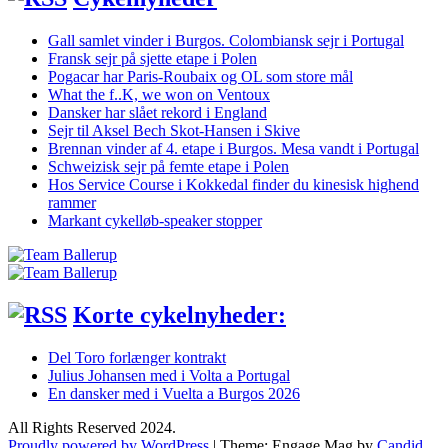
Gall samlet vinder i Burgos. Colombiansk sejr i Portugal
Fransk sejr på sjette etape i Polen
Pogacar har Paris-Roubaix og OL som store mål
What the f..K, we won on Ventoux
Dansker har slået rekord i England
Sejr til Aksel Bech Skot-Hansen i Skive
Brennan vinder af 4. etape i Burgos. Mesa vandt i Portugal
Schweizisk sejr på femte etape i Polen
Hos Service Course i Kokkedal finder du kinesisk highend
rammer
Markant cykelløb-speaker stopper
Korte cykelnyheder:
Del Toro forlænger kontrakt
Julius Johansen med i Volta a Portugal
En dansker med i Vuelta a Burgos 2026
All Rights Reserved 2024.
Proudly powered by WordPress
|
Theme: Engage Mag by
Candid