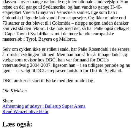
klassen – over mange nationale og internationale landevejsløb. Han
rejste en del gange til Sydamerika, og han vandt to gange H-40-
etapeløbet Vuelta Guayana i Venezuela samlet, lige som han i
Colombia i lignede løb vandt flere etapesejre. Og Ikke mindre end
70 starter er det blevet til i Colombia – næppe nogen anden dansker
kan vist slå den rekord. Ikke nok med det, så har Palle også deltaget
i Cape Town i Sydafrika, samt i de mere kendte europæiske
mastersløb i Tyrol, Bayern og Mallorca.
Selv om cyklen ikke er stillet i stald, har Palle Rosendahl i de senere
år droslet cyklingen lidt ned. Men han har så for år tilbage ladet sig
vælge som revisor hos DBC, han var formand for DCUs
veteranudvalg 2004-2007, ligesom han – i en tidligere periode og nu
igen –
er valgt til DCUs repræsentantskab for Distrikt Sjælland.
DBC ønsker et stort til lykke med den runde dag.
Ole Kjeldsen
Share
Indlægsnavigation
Afhentning af udstyr i Ballerup Super Arena
René Wenzel blive 60 år
Læs også: