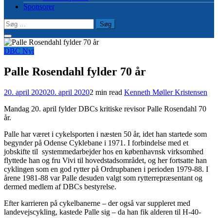
Sponsorer
Søg
efter:
DBC Nyt
Palle Rosendahl fylder 70 år
20. april 2020
20. april 2020
2 min read
Kenneth Møller Kristensen
Mandag 20. april fylder DBCs kritiske revisor Palle Rosendahl 70
år.
Palle har været i cykelsporten i næsten 50 år, idet han startede som
begynder på Odense Cyklebane i 1971. I forbindelse med et
jobskifte til
systemmedarbejder hos en københavnsk virksomhed
flyttede han og fru Vivi til hovedstadsområdet, og her fortsatte han
cyklingen som en god rytter på Ordrupbanen i perioden 1979-88. I
årene 1981-88 var Palle desuden valgt som rytterrepræsentant og
dermed medlem af DBCs bestyrelse.
Efter karrieren på cykelbanerne – der også var suppleret med
landevejscykling, kastede Palle sig – da han fik alderen til H-40-