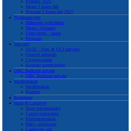
Felterne 2025
Menu 3 dages løb
Resultat 3 dages løb 2025
Nytårsstævnet
Billetsalg nytårsløbet
Menu i Arenaen
Feltet herre – dame
Program
Stævner
25/26 – Alm. & UCI stævner
Generel løbsinfo
Livestreaming
Kontakt sportschefen
DBC Ballerup udvalg
DBC Ballerup udvalg
Medlemskab
Medlemskab
Klubtøj
Resultater
Bane & Landevej
Bane træningstider
Landevejstræning
Klubmesterskab
B&U afdelingen
Landevejs afd.