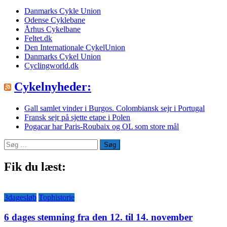
Danmarks Cykle Union
Odense Cyklebane
Århus Cykelbane
Feltet.dk
Den Internationale CykelUnion
Danmarks Cykel Union
Cyclingworld.dk
Cykelnyheder:
Gall samlet vinder i Burgos. Colombiansk sejr i Portugal
Fransk sejr på sjette etape i Polen
Pogacar har Paris-Roubaix og OL som store mål
Søg
efter:
Fik du læst:
3dagesløb
Tophistorie
6 dages stemning fra den 12. til 14. november