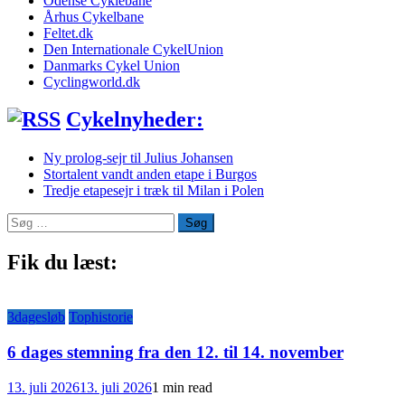
Odense Cyklebane
Århus Cykelbane
Feltet.dk
Den Internationale CykelUnion
Danmarks Cykel Union
Cyclingworld.dk
Cykelnyheder:
Ny prolog-sejr til Julius Johansen
Stortalent vandt anden etape i Burgos
Tredje etapesejr i træk til Milan i Polen
Søg
efter:
Fik du læst:
3dagesløb
Tophistorie
6 dages stemning fra den 12. til 14. november
13. juli 2026
13. juli 2026
1 min read