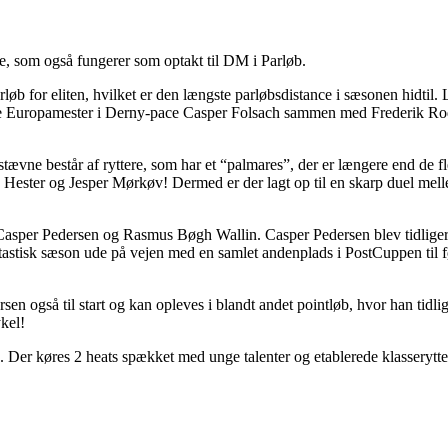
 som også fungerer som optakt til DM i Parløb.
b for eliten, hvilket er den længste parløbsdistance i sæsonen hidtil. 
rede Europamester i Derny-pace Casper Folsach sammen med Frederik 
vne består af ryttere, som har et “palmares”, der er længere end de fl
c Hester og Jesper Mørkøv! Dermed er der lagt op til en skarp duel mel
 Casper Pedersen og Rasmus Bøgh Wallin. Casper Pedersen blev tidligere
astisk sæson ude på vejen med en samlet andenplads i PostCuppen til f
n også til start og kan opleves i blandt andet pointløb, hvor han tidlige
kel!
 Der køres 2 heats spækket med unge talenter og etablerede klasserytte