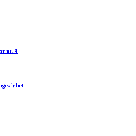
r nr. 9
ges løbet