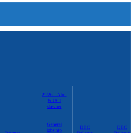
25/26 – Alm.
& UCI
stævner
Generel
DBC
DBC
løbsinfo