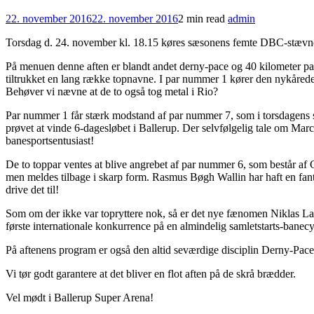
22. november 2016
22. november 2016
2 min read
admin
Torsdag d. 24. november kl. 18.15 køres sæsonens femte DBC-stævne,
På menuen denne aften er blandt andet derny-pace og 40 kilometer parlø
tiltrukket en lang række topnavne. I par nummer 1 kører den nykå
Behøver vi nævne at de to også tog metal i Rio?
Par nummer 1 får stærk modstand af par nummer 7, som i torsdagens stæ
prøvet at vinde 6-dagesløbet i Ballerup. Der selvfølgelig tale om Mar
banesportsentusiast!
De to toppar ventes at blive angrebet af par nummer 6, som består af
men meldes tilbage i skarp form. Rasmus Bøgh Wallin har haft en fant
drive det til!
Som om der ikke var topryttere nok, så er det nye fænomen Niklas Larse
første internationale konkurrence på en almindelig samletstarts-banecy
På aftenens program er også den altid seværdige disciplin Derny-Pace.
Vi tør godt garantere at det bliver en flot aften på de skrå brædder.
Vel mødt i Ballerup Super Arena!