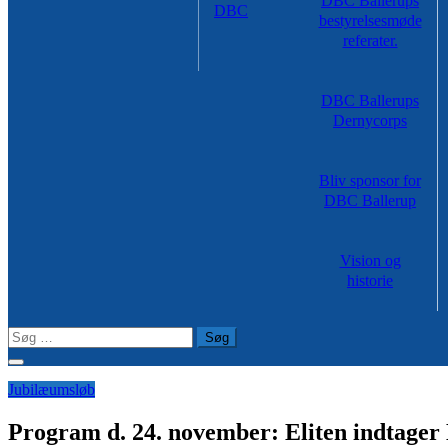
DBC Ballerups
DBC
bestyrelsesmøde
referater.
DBC Ballerups
Dernycorps
Bliv sponsor for
DBC Ballerup
Vision og
historie
Søg
efter:
Jubilæumsløb
Program d. 24. november: Eliten indtager