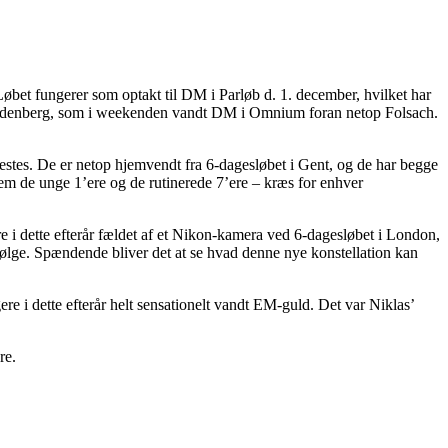
Løbet fungerer som optakt til DM i Parløb d. 1. december, hvilket har
Rodenberg, som i weekenden vandt DM i Omnium foran netop Folsach.
estes. De er netop hjemvendt fra 6-dagesløbet i Gent, og de har begge
lem de unge 1’ere og de rutinerede 7’ere – kræs for enhver
 i dette efterår fældet af et Nikon-kamera ved 6-dagesløbet i London,
ølge. Spændende bliver det at se hvad denne nye konstellation kan
re i dette efterår helt sensationelt vandt EM-guld. Det var Niklas’
re.