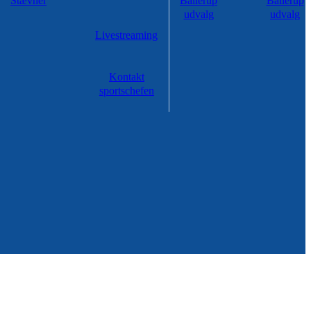
Stævner
Ballerup
Ballerup
udvalg
udvalg
Livestreaming
Kontakt
sportschefen