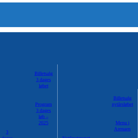
Billetsalg
3 dages
løbet
Billetsalg
Program
nytårsløbet
3 dages
løb –
2025
Menu i
Arenaen
3