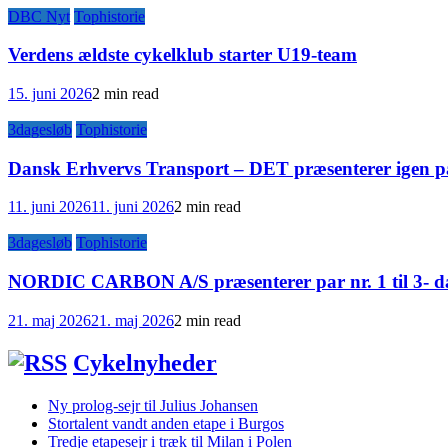
DBC Nyt
Tophistorie
Verdens ældste cykelklub starter U19-team
15. juni 2026
2 min read
3dagesløb
Tophistorie
Dansk Erhvervs Transport – DET præsenterer igen pa
11. juni 2026
11. juni 2026
2 min read
3dagesløb
Tophistorie
NORDIC CARBON A/S præsenterer par nr. 1 til 3- da
21. maj 2026
21. maj 2026
2 min read
Cykelnyheder
Ny prolog-sejr til Julius Johansen
Stortalent vandt anden etape i Burgos
Tredje etapesejr i træk til Milan i Polen