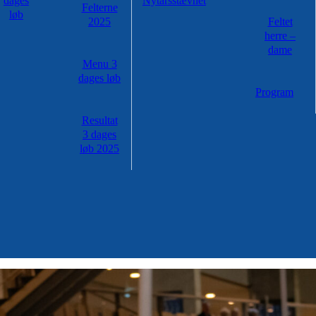
dages
Nytårsstævnet
Felterne
løb
2025
Feltet
herre –
dame
Menu 3
dages løb
Program
Resultat
3 dages
løb 2025