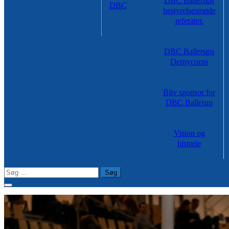
DBC Ballerups
DBC
bestyrelsesmøde
referater.
DBC Ballerups
Dernycorps
Bliv sponsor for
DBC Ballerup
Vision og
historie
Søg
efter: