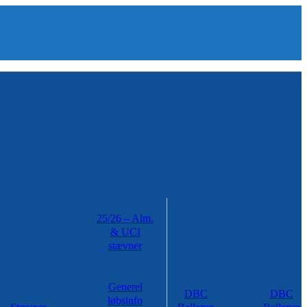
25/26 – Alm.
& UCI
stævner
Generel
DBC
DBC
løbsinfo