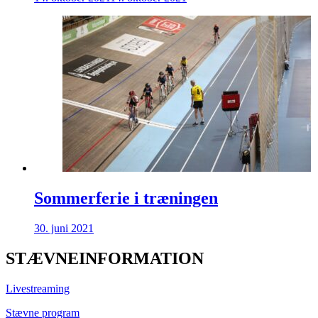
Sommerferie i træningen
30. juni 2021
STÆVNEINFORMATION
Livestreaming
Stævne program