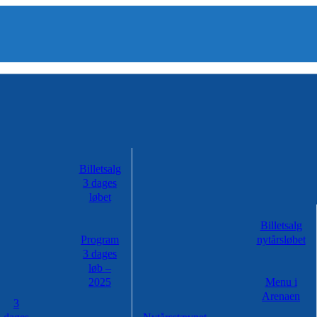
Billetsalg
3 dages
løbet
Billetsalg
Program
nytårsløbet
3 dages
løb –
2025
Menu i
Arenaen
3