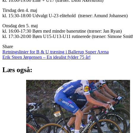
kl. 16:00-19:00 Elite + U17 (træner: Dion Åkerström)
Tirsdag den 4. maj
kl. 15:30-18:00 Udvalgt U-23 elitehold (træner: Amund Johansen)
Onsdag den 5. maj
kl. 16:00-17:30 Børn med mindre banerutine (træner: Jan Ryan)
kl. 17:30-20:00 Børn U15-U13-U11 rutinerede (træner: Simone Smit
Share
Indlægsnavigation
Retningslinier for B & U træning i Ballerup Super Arena
Erik Steen Jørgensen – En idealist fylder 75 år!
Læs også: