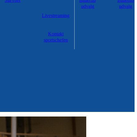
Stævner
Ballerup
Ballerup
udvalg
udvalg
Livestreaming
Kontakt
sportschefen