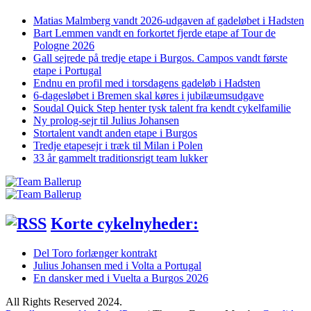
Matias Malmberg vandt 2026-udgaven af gadeløbet i Hadsten
Bart Lemmen vandt en forkortet fjerde etape af Tour de
Pologne 2026
Gall sejrede på tredje etape i Burgos. Campos vandt første
etape i Portugal
Endnu en profil med i torsdagens gadeløb i Hadsten
6-dagesløbet i Bremen skal køres i jubilæumsudgave
Soudal Quick Step henter tysk talent fra kendt cykelfamilie
Ny prolog-sejr til Julius Johansen
Stortalent vandt anden etape i Burgos
Tredje etapesejr i træk til Milan i Polen
33 år gammelt traditionsrigt team lukker
Korte cykelnyheder:
Del Toro forlænger kontrakt
Julius Johansen med i Volta a Portugal
En dansker med i Vuelta a Burgos 2026
All Rights Reserved 2024.