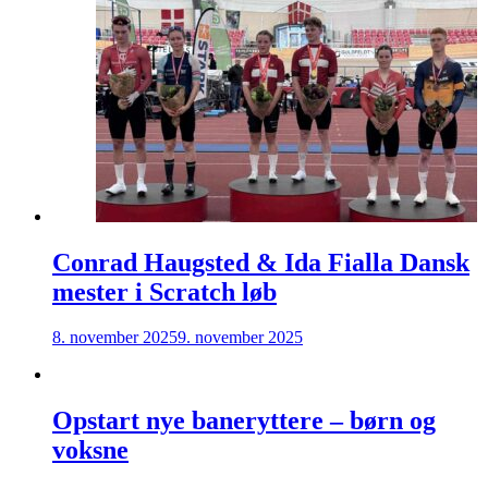
Conrad Haugsted & Ida Fialla Dansk
mester i Scratch løb
8. november 2025
9. november 2025
Opstart nye baneryttere – børn og
voksne