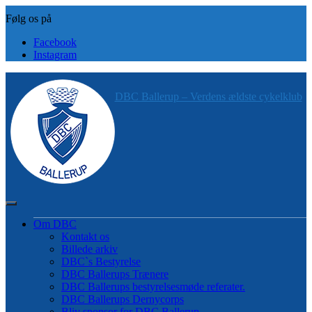
Skip
to
content
Facebook
Instagram
DBC Ballerup – Verdens ældste cykelklub
Om DBC
Kontakt os
Billede arkiv
DBC`s Bestyrelse
DBC Ballerups Trænere
DBC Ballerups bestyrelsesmøde referater.
DBC Ballerups Dernycorps
Bliv sponsor for DBC Ballerup