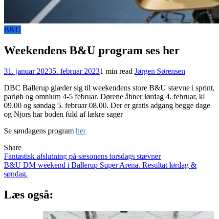
B&U
Weekendens B&U program ses her
31. januar 2023
5. februar 2023
1 min read
Jørgen Sørensen
DBC Ballerup glæder sig til weekendens store B&U stævne i sprint,
parløb og omnium 4-5 februar. Dørene åbner lørdag 4. februar, kl
09.00 og søndag 5. februar 08.00. Der er gratis adgang begge dage
og Njors har boden fuld af lækre sager
Se søndagens program
her
Share
Indlægsnavigation
Fantastisk afslutning på sæsonens torsdags stævner
B&U DM weekend i Ballerup Super Arena. Resultat lørdag &
søndag.
Læs også: