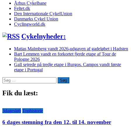
Århus Cykelbane
Feltet.dk
Den Internationale CykelUnion
Danmarks Cykel Union
Cyclingworld.dk
Cykelnyheder:
Matias Malmberg vandt 2026-udgaven af gadeløbet i Hadsten
Bart Lemmen vandt en forkortet fjerde etape af Tour de
Pologne 2026
Gall sejrede på tredje etape i Burgos. Campos vandt første
etape i Portugal
Søg
efter:
Fik du læst:
3dagesløb
Tophistorie
6 dages stemning fra den 12. til 14. november