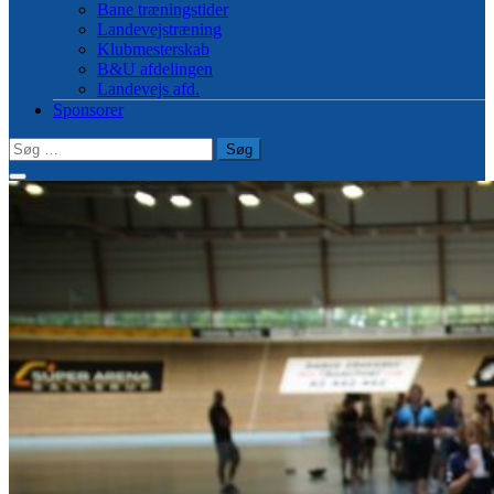
Bane træningstider
Landevejstræning
Klubmesterskab
B&U afdelingen
Landevejs afd.
Sponsorer
Søg
efter: